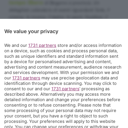
tempo libero
di Bergamo e provincia. Un
dettagliato calendario di eventi riguardanti l'arte, il
cinema, la musica, il teatro, lo sport, l'outdoor, il
food&drink, la famiglia, i festival, le rassegne e le
We value your privacy
sagre. E un webmagazine che ogni giorno propone
articoli di approfondimento, interviste, mini-guide,
We and our
1731 partners
store and/or access information
fotogallery e video.
Cosa succede a Bergamo.
on a device, such as cookies and process personal data,
such as unique identifiers and standard information sent
Contatti
by a device for personalised advertising and content,
Informazioni:
info@eppen.it
- 035.358754
advertising and content measurement, audience research
Redazione:
redazione@eppen.it
and services development. With your permission we and
Pubblicità:
commerciale@eppen.it
our
1731 partners
may use precise geolocation data and
identification through device scanning. You may click to
Per proporre il tuo evento
clicca qui
consent to our and our
1731 partners
’ processing as
described above. Alternatively you may access more
detailed information and change your preferences before
consenting or to refuse consenting. Please note that
some processing of your personal data may not require
your consent, but you have a right to object to such
processing. Your preferences will apply to this website
© COPYRIGHT 2026 - S.E.S.A.A.B. S.p.a. con sede in Viale Papa
only. You can change your preferences or withdraw your
Giovanni XXIII, 118 24121 Bergamo - E' vietata la riproduzione