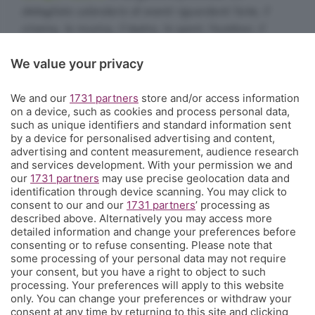
dettagliato calendario di eventi riguardanti l'arte, il
cinema, la musica, il teatro, lo sport, l'outdoor, il
food&drink, la famiglia, i festival, le rassegne e le
We value your privacy
sagre. E un webmagazine che ogni giorno propone
articoli di approfondimento, interviste, mini-guide,
We and our
1731 partners
store and/or access information
fotogallery e video.
Cosa succede a Bergamo.
on a device, such as cookies and process personal data,
such as unique identifiers and standard information sent
Contatti
by a device for personalised advertising and content,
Informazioni:
info@eppen.it
- 035.358754
advertising and content measurement, audience research
Redazione:
redazione@eppen.it
and services development. With your permission we and
Pubblicità:
commerciale@eppen.it
our
1731 partners
may use precise geolocation data and
identification through device scanning. You may click to
Per proporre il tuo evento
clicca qui
consent to our and our
1731 partners
’ processing as
described above. Alternatively you may access more
detailed information and change your preferences before
consenting or to refuse consenting. Please note that
some processing of your personal data may not require
your consent, but you have a right to object to such
processing. Your preferences will apply to this website
© COPYRIGHT 2026 - S.E.S.A.A.B. S.p.a. con sede in Viale Papa
only. You can change your preferences or withdraw your
Giovanni XXIII, 118 24121 Bergamo - E' vietata la riproduzione
consent at any time by returning to this site and clicking
anche parziale