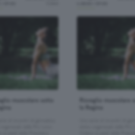
Colere
 / 09:00
h.08:00 / 09:00
eglio muscolare sotto
Risveglio muscolare 
egina
la Regina
rie di incontri di ginnastica
Una serie di incontri di gin
organizzati dalla Pro Loco
dolce organizzati dalla Pro
 ai piedi della Presolana
Colere ai piedi della Presol