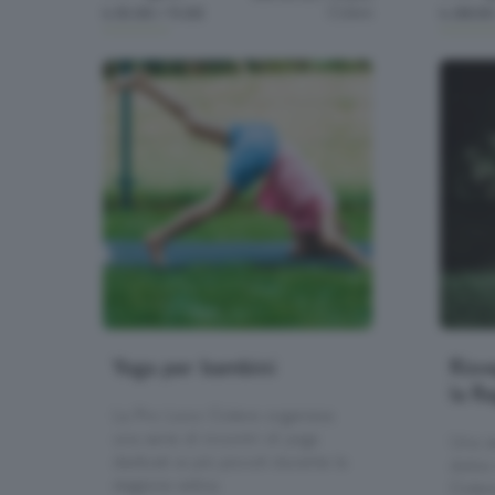
Colere
h.10:00 / 11:00
h.08:00
Yoga per bambini
Risv
la R
La Pro Loco Colere organizza
una serie di incontri di yoga
Una se
dedicati ai più piccoli durante la
dolce 
stagione estiva.
Colere