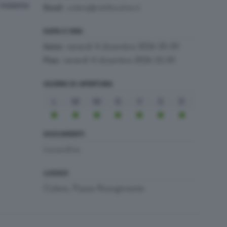
 insieme
:
colere@valdiscalve.it
Email
DATA E ORA
venerdì 4 dicembre 2026 20:30
Inizio:
venerdì 4 dicembre 2026 22:30
Fine:
GIORNI DI APERTURA
L
M
M
G
V
S
D
DOCUMENTI
Locandina
LUOGO
Colere, Piazza Risorgimento