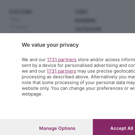
CULTURA
CIBO
Arte
BAMBINI
Cinema
OUTDOOR
Serie TV
EXTRA
Incontri
We value your privacy
Scuola
Letteratura
Sport
Musica
We and our
1731 partners
store and/or access informa
Tecnologia
sent by a device for personalised advertising and c
Spettacoli
Handmade
we and our
1731 partners
may use precise geolocation
Teatro
Green
processing as described above. Alternatively you ma
Scienza
note that some processing of your personal data may n
Appuntamenti
website only. You can change your preferences or wit
Altro
webpage.
© COPYRIGHT 2026 - S.E.S.A.A.B. S.p.a. con sede in Viale Papa Giovanni XXIII
Iscritta al Registro Imprese di Bergamo al n.243762 | Capitale sociale Euro 1
Manage Options
Accept All