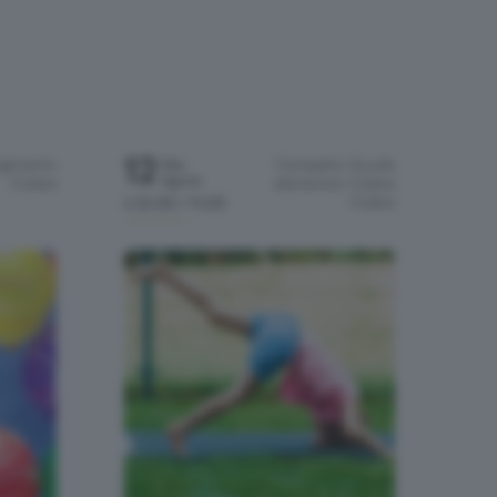
12
rgimento
Campetto Scuole
Mer
Agosto
Colere
elementari Colere
Colere
h.10:00 / 11:00