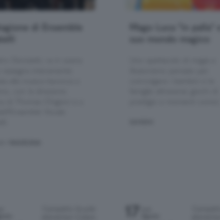
tagione di Ensemble
Mago Luca "in palla" e
elli
suo mondo magico
tro Donizetti, va in scena
Uno spettacolo di magia e
a rassegna interamente
illusionismo pensato per
ta alla musica barocca a
coinvolgere i bambini e le
mo, con la direzione
famiglie attraverso giochi di
ica di Thomas Chigioni e a
prestigio e momenti comici
dell'Ensemble Vocale
li.
BAMBINI
A
/ RASSEGNA
17
Campetto Scuole
Campett
un
Lun
osto
Agosto
elementari Colere
elementar