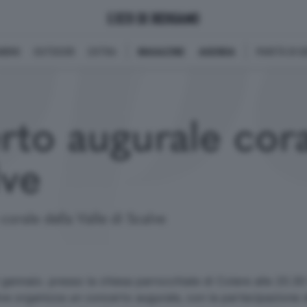
BINI
OUTDOOR
EXTRA
MAGAZINE
AGENDA
PARITÀ DI 
to augurale coral
lve
orale della Valle di Scalve
ennaio. presso la chiesa parrocchiale di Colere alle 20.30 
lve organizza un concerto augurale, con la partecipazione 