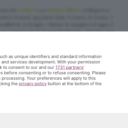
cultura
tempo libero
cato alla
e al
di Bergamo e
dario di eventi riguardanti l'arte, il cinema, la musica, il
food&drink, la famiglia, i festival, le rassegne e le sagre. E
no propone articoli di approfondimento, interviste, mini-
sa succede a Bergamo.
uch as unique identifiers and standard information
35.358754
h and services development. With your permission
k to consent to our and our
1731 partners
’
it
s before consenting or to refuse consenting. Please
 qui
 processing. Your preferences will apply to this
icking the
privacy policy
button at the bottom of the