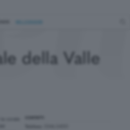
GENERE
MILLEGRADINI
e della Valle
la corale
CONTATTI
del
0346.54051
Telefono: