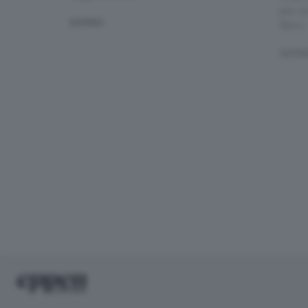
per p
BAMBINI
fisico.
OUTD