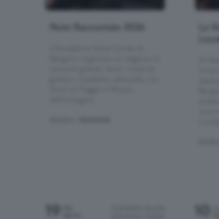
Note Raccontate 2026
La S
Locat
L'Accademia Santa Cecilia di
Bergamo organizza un stagione di
Al Tea
concerti gratuiti, dove i musicisti
l’unic
guidano il pubblico all'ascolto, tra
dedica
Suoni di Viaggio e Musica
Berga
dell'immagine.
artist
cura 
MUSICA
/ RASSEGNA
Locatel
MUSIC
19
10
Campetto Scuole
Mer
L
Agosto
Ag
elementari Colere