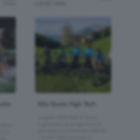
Colere
h.09:00 / 18:00
sotto
Alta Quota High Tech
Le guide MTB Valle di Scalve
organizzano un programma di
nastica
escursioni in e-mountain bike tra
 Loco
i sentieri della zona per la
ana