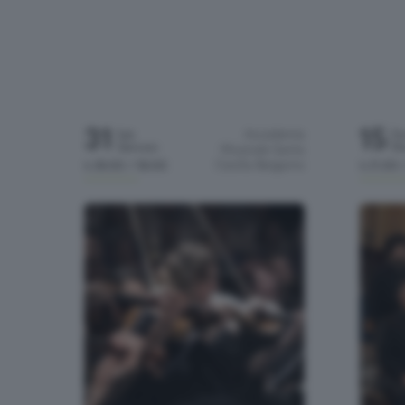
31
15
Accademia
Sab
D
Gennaio
Ma
Musicale Santa
Cecilia
Bergamo
h.18:00 / 18:00
h.11:00 