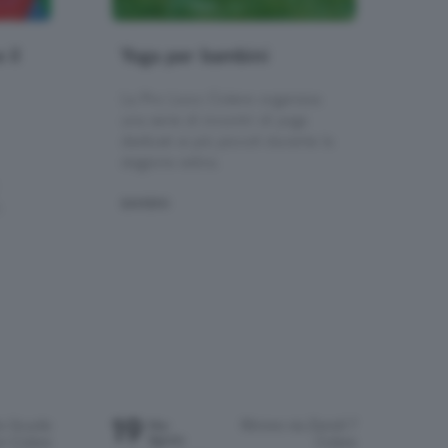
 il
Yoga per bambini
La Pro Loco Colere organizza
una serie di incontri di yoga
dedicati ai più piccoli durante la
stagione estiva.
BAMBINI
.
19
o Scuole
Ritrovo via Zanoli 7
Mer
Agosto
i Colere
Colere