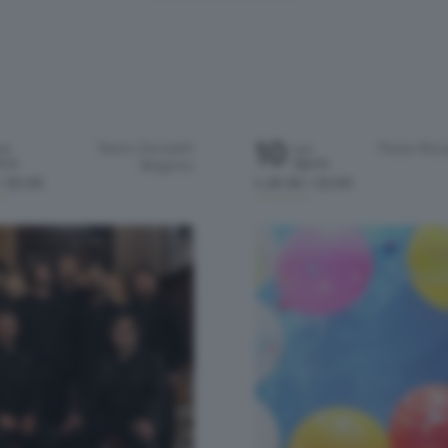
10
Teatro Donizetti
Piazza Riso
om
Lun
rzo
Agosto
Bergamo
/ 20:00
h.20:30 / 22:00