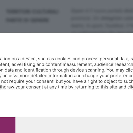
Eppen è il nuovo portale dedi
TERRITORI CULTURALI
provincia. Un dettagliato calen
PARITÀ DI GENERE
teatro, lo sport, l'outdoor, il 
un webmagazine che ogni gior
MAGAZINE
guide, fotogallery e video.
Co
AGENDA
Contatti
tion on a device, such as cookies and process personal data, s
Informazioni:
info@eppen.it
- 0
MILLEGRADINI
ontent, advertising and content measurement, audience researc
Redazione:
redazione@eppen.it
 data and identification through device scanning. You may clic
Pubblicità:
commerciale@eppen.
y access more detailed information and change your preference
GLI AUTORI DI EPPEN
Per proporre il tuo evento
clicca
ot require your consent, but you have a right to object to such
hdraw your consent at any time by returning to this site and cl
, 118 24121 Bergamo - E' vietata la riproduzione anche parziale
0.000.000 i.v.