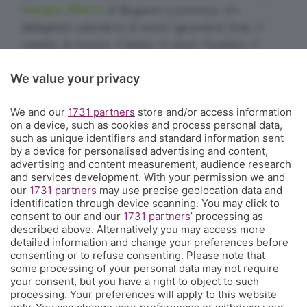
tempo libero
di Bergamo e provincia. Un
dettagliato calendario di eventi riguardanti l'arte, il
cinema, la musica, il teatro, lo sport, l'outdoor, il
food&drink, la famiglia, i festival, le rassegne e le
We value your privacy
sagre. E un webmagazine che ogni giorno propone
articoli di approfondimento, interviste, mini-guide,
We and our
1731 partners
store and/or access information
fotogallery e video.
Cosa succede a Bergamo.
on a device, such as cookies and process personal data,
such as unique identifiers and standard information sent
Contatti
by a device for personalised advertising and content,
Informazioni:
info@eppen.it
- 035.358754
advertising and content measurement, audience research
Redazione:
redazione@eppen.it
and services development. With your permission we and
Pubblicità:
commerciale@eppen.it
our
1731 partners
may use precise geolocation data and
identification through device scanning. You may click to
Per proporre il tuo evento
clicca qui
consent to our and our
1731 partners
’ processing as
described above. Alternatively you may access more
detailed information and change your preferences before
consenting or to refuse consenting. Please note that
some processing of your personal data may not require
your consent, but you have a right to object to such
processing. Your preferences will apply to this website
© COPYRIGHT 2026 - S.E.S.A.A.B. S.p.a. con sede in Viale Papa