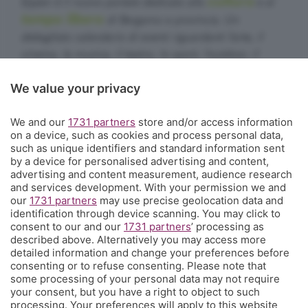
cultura
Eppen è il nuovo portale dedicato alla
e al
tempo libero
di Bergamo e provincia. Un
dettagliato calendario di eventi riguardanti l'arte, il
cinema, la musica, il teatro, lo sport, l'outdoor, il
food&drink, la famiglia, i festival, le rassegne e le
We value your privacy
sagre. E un webmagazine che ogni giorno propone
articoli di approfondimento, interviste, mini-guide,
We and our
1731 partners
store and/or access information
fotogallery e video.
Cosa succede a Bergamo.
on a device, such as cookies and process personal data,
such as unique identifiers and standard information sent
Contatti
by a device for personalised advertising and content,
Informazioni:
info@eppen.it
- 035.358754
advertising and content measurement, audience research
Redazione:
redazione@eppen.it
and services development. With your permission we and
Pubblicità:
commerciale@eppen.it
our
1731 partners
may use precise geolocation data and
identification through device scanning. You may click to
Per proporre il tuo evento
clicca qui
consent to our and our
1731 partners
’ processing as
described above. Alternatively you may access more
detailed information and change your preferences before
consenting or to refuse consenting. Please note that
some processing of your personal data may not require
your consent, but you have a right to object to such
processing. Your preferences will apply to this website
© COPYRIGHT 2026 - S.E.S.A.A.B. S.p.a. con sede in Viale Papa