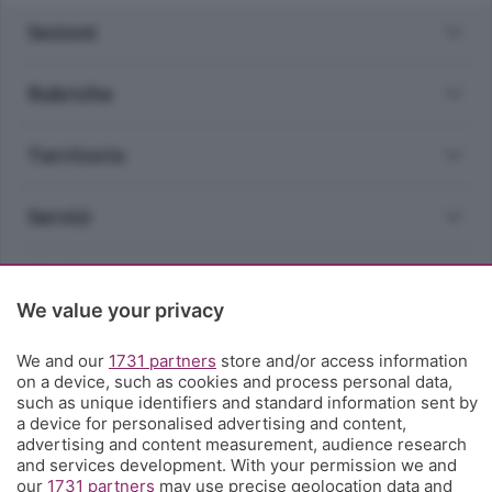
Sezioni
Rubriche
Territorio
Servizi
Chi Siamo
We value your privacy
Community
We and our
1731 partners
store and/or access information
on a device, such as cookies and process personal data,
Network
such as unique identifiers and standard information sent by
a device for personalised advertising and content,
advertising and content measurement, audience research
and services development. With your permission we and
our
1731 partners
may use precise geolocation data and