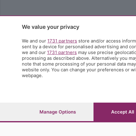
We value your privacy
We and our
1731 partners
store and/or access informa
sent by a device for personalised advertising and c
we and our
1731 partners
may use precise geolocation
processing as described above. Alternatively you ma
note that some processing of your personal data may n
website only. You can change your preferences or wit
webpage.
Manage Options
Accept All