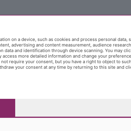
tion on a device, such as cookies and process personal data, s
ontent, advertising and content measurement, audience researc
 data and identification through device scanning. You may clic
y access more detailed information and change your preference
ot require your consent, but you have a right to object to such
hdraw your consent at any time by returning to this site and cl