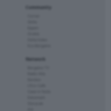
Community
Corner
Skille
Eppen
Orobie
Delta Index
Eco.Bergamo
Network
Bergamo TV
Radio Alta
Kendoo
L'Eco Cafè
Case in festa
Edoomark
StoryLab
Ark