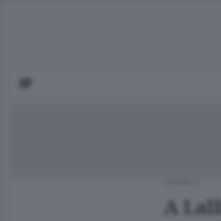
CRONACA
A Lall