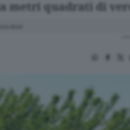
la metri quadrati di ve
enti allegati
Lettu