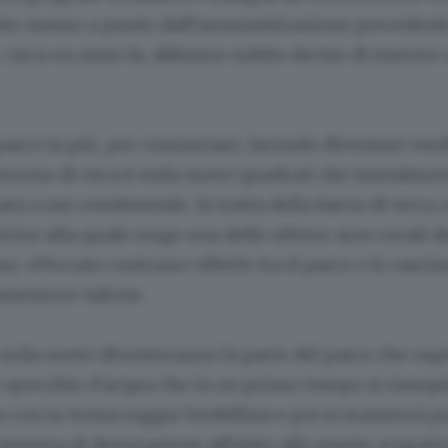
tato messo a punto dall'amministrazione precedente
, circa un anno fa, abbiamo subito deciso di inserire
arco in più, per cominciare, facendo diventare ver
erreno di circa 6 mila metri quadrati che inizialme
ta a uso residenziale. Si tratta della fascia di terra
vicino alla quale sorge una delle ultime aree rurali d
a. «Peccato costruire villette tra il parco e le cascin
ssessore Salone.
 mila metri diventeranno la parte del parco che ospi
 specchio d'acqua che in un primo tempo si riempir
con la vicina roggia Verdellina e poi si manterrà pu
sistema di depurazione affidato alle piante acquati