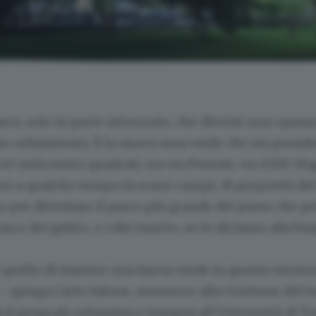
co, solo in parte attrezzato, che diventi una «paus
to urbanizzata. È la nuova area verde che sta prend
i 40 mila metri quadrati, tra via Pesenti, via XXIV Ma
ino a qualche tempo fa erano campi, di proprietà d
 per diventare il parco più grande del paese che p
rco dei gelsi», o «dei murù», se lo diciamo alla b
 quello di inserire una fascia verde in questo territo
 spiega Carlo Salone, assessore alla Gestione del te
 il geografo urbanista e insegna all'Università di Tor