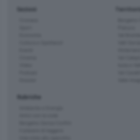
Sezioni
Territor
Cronaca
Bergamo C
Sport
Pianura
Economia
Val Bremb
Cultura e Spettacoli
Valli Seria
Eventi
Hinterlan
Cinema
Val Calepi
Video
Isola e Va
Podcast
Val Cavall
Dossier
Valle Ima
Rubriche
Ambiente e Energia
Amici con la coda
Bergamo Senza Confini
Il piacere di leggere
Interviste allo specchio