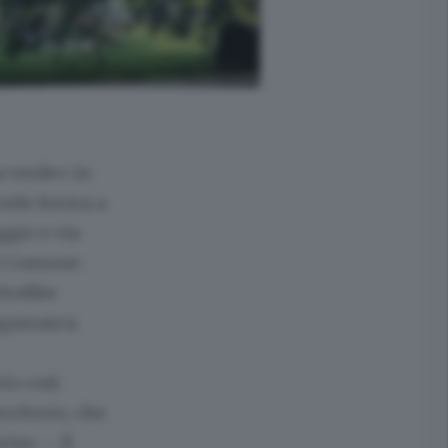
a verde» in
endo forma a
ggio e via
el Comune:
otrebbe
ergamasca.
rio così
rritorio, che
ino –. Il