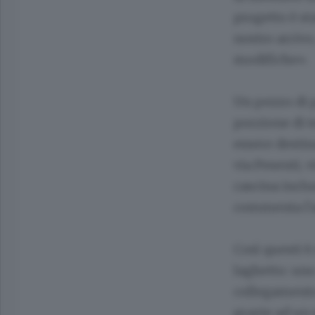
progetto è s
nostro arrivo
modifiche».
Un pezzo di p
porzione di t
essere destina
via Pesenti, 
cascina inclus
commenta l'a
Così questi 6
laghetto: uno
collegamento 
grazie ad un 