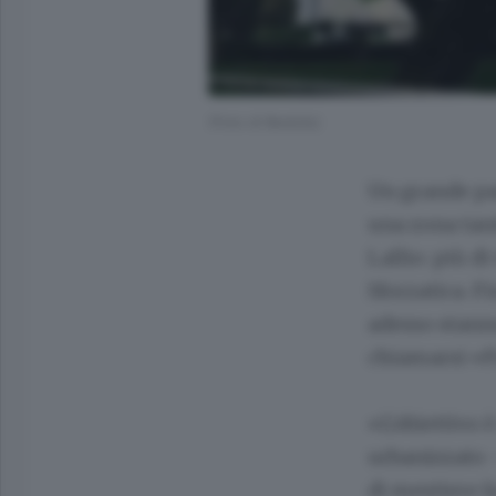
(Foto di Bedolis)
Un grande par
una zona tan
Lallio: più d
Sforzatica. F
adesso stanno
chiamarsi «Pa
«L'obiettivo è
urbanizzato –
di mestiere fa