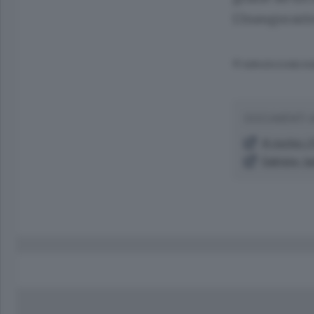
L'inaugurazio
© RIPRODUZIONE RI
DOCUMENTI 
A rischio i
Dalmine, ta