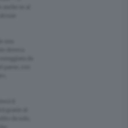
 anche se al
 alcune
de una
nte doveva
 costeggiata da
el paese, con
e»,
terà il
à grazie al
lito da solo,
che.