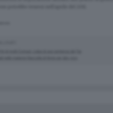
ne potrebbe tenersi nell'aprile del 2011.
SERVATA
ALLEGATI
 Pgt di molti Comuni: colpa di una sentenza del Tar
gli nelle materne Raccolta di firme per dire «no»