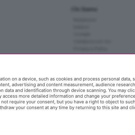
Chi Siamo
Redazione
Editore
Contatti
Collabora con noi
Privacy e Policy
tion on a device, such as cookies and process personal data, s
ontent, advertising and content measurement, audience researc
 data and identification through device scanning. You may clic
y access more detailed information and change your preference
ot require your consent, but you have a right to object to such
hdraw your consent at any time by returning to this site and cl
e Papa Giovanni XXIII, 118 24121 Bergamo - E' vietata la