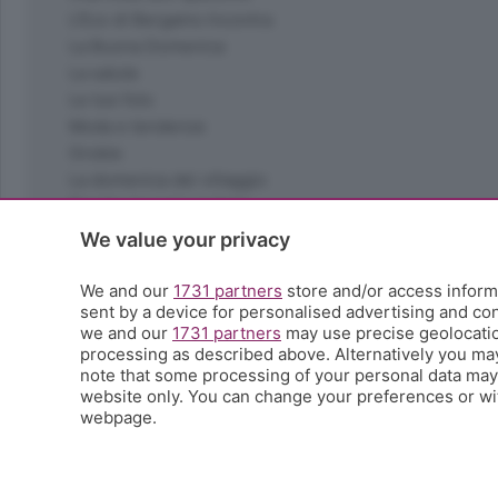
L'Eco di Bergamo Incontra
La Buona Domenica
La salute
Le tue foto
Moda e tendenze
Orobie
La domenica del villaggio
Ricette (quasi) perfette
Scienza e Tecnologia
We value your privacy
Tic Tac
Volontariato
We and our
1731 partners
store and/or access informa
sent by a device for personalised advertising and c
StoryLab
we and our
1731 partners
may use precise geolocation
Il punto
processing as described above. Alternatively you ma
L'EcoCafè
note that some processing of your personal data may n
Editoriali
website only. You can change your preferences or wit
webpage.
© COPYRIGHT 2026 - S.E.S.A.A.B. S.p.a. con sede in Vial