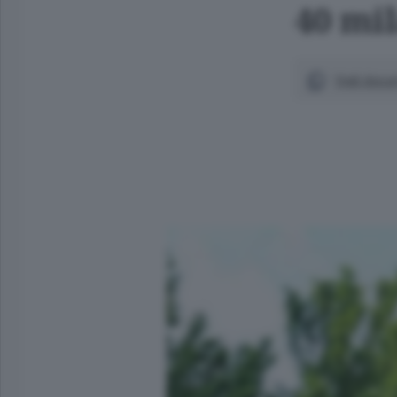
40 mi
Vedi docum