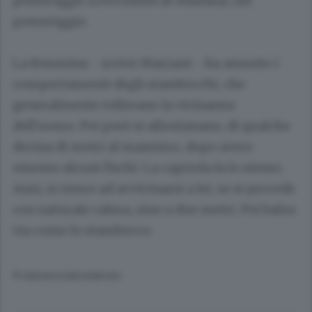
pomeriggio a Piccinella di Maslana, nel
pomeriggio.
La femmina - scrive Marzani - ha assunto i
comportamenti degli stambecchi, che
generalmente tollerano la vicinanza
dell'uomo. Poi però si allontanano, di qualche
decina di metri al massimo, dopo avere
emesso alcuni fischi. La capriola fa lo stesso.
Anzi, si riesce ad avvicinarsi a lei, se si procede
con naturale calma, sino a due metri. Poi balza
via come lo stambecco
© RIPRODUZIONE RISERVATA