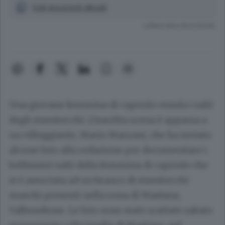
Vedi documenti allegati
Lettura meno di un minuto.
Una giovane femmina di capriolo emula i salti
degli stambecchi. L'insolita scena è apparsa a
un villeggiante, Mario Marzani, che ha inviato
alcune foto alla redazione per documentare i
bellissimi salti della femmina di capriolo che
si è associata ad un branco di stambecchi
maschi presenti nella zona di Maslana,
Valbondione. Le foto sono state scattate sabato