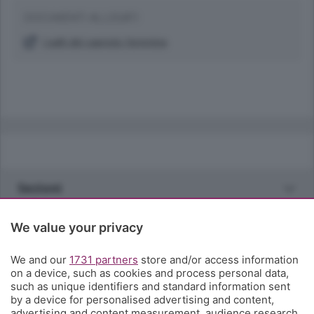
DOCUMENTI ALLEGATI
I salti del capriolo femmina
Sezioni
Rubriche
We value your privacy
We and our
1731 partners
store and/or access information
Territorio
on a device, such as cookies and process personal data,
such as unique identifiers and standard information sent
by a device for personalised advertising and content,
Servizi
advertising and content measurement, audience research