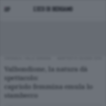
CRONACA
/
VALLE SERIANA
MARTEDÌ 01 GIUGNO 2010
Valbondione, la natura dà
spettacolo:
capriolo femmina emula lo
stambecco