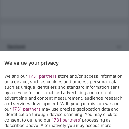
Sezioni
Rubriche
We value your privacy
We and our
1731 partners
store and/or access information
Territorio
on a device, such as cookies and process personal data,
such as unique identifiers and standard information sent
by a device for personalised advertising and content,
Servizi
advertising and content measurement, audience research
and services development. With your permission we and
our
1731 partners
may use precise geolocation data and
Chi Siamo
identification through device scanning. You may click to
consent to our and our
1731 partners
’ processing as
described above. Alternatively you may access more
Community