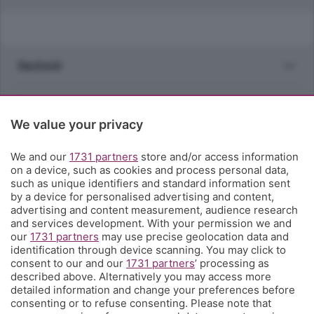
Sezioni
Rubriche
We value your privacy
Territorio
We and our
1731 partners
store and/or access information
on a device, such as cookies and process personal data,
Servizi
such as unique identifiers and standard information sent
by a device for personalised advertising and content,
advertising and content measurement, audience research
Chi Siamo
and services development. With your permission we and
our
1731 partners
may use precise geolocation data and
identification through device scanning. You may click to
Community
consent to our and our
1731 partners
’ processing as
described above. Alternatively you may access more
detailed information and change your preferences before
Network
consenting or to refuse consenting. Please note that