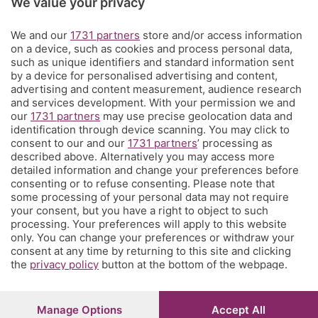
Rubriche
We value your privacy
We and our
1731 partners
store and/or access information
Territorio
on a device, such as cookies and process personal data,
such as unique identifiers and standard information sent
by a device for personalised advertising and content,
Servizi
advertising and content measurement, audience research
and services development. With your permission we and
our
1731 partners
may use precise geolocation data and
Chi Siamo
identification through device scanning. You may click to
consent to our and our
1731 partners
’ processing as
described above. Alternatively you may access more
Community
detailed information and change your preferences before
consenting or to refuse consenting. Please note that
some processing of your personal data may not require
Network
your consent, but you have a right to object to such
processing. Your preferences will apply to this website
only. You can change your preferences or withdraw your
consent at any time by returning to this site and clicking
the
privacy policy
button at the bottom of the webpage.
© COPYRIGHT 2026 - S.E.S.A.A.B. S.p.a. con sede in Viale
Papa Giovanni XXIII, 118 24121 Bergamo - E' vietata la
Manage Options
Accept All
riproduzione anche parziale