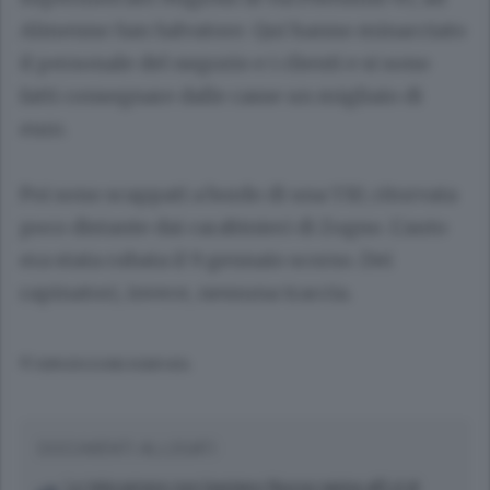
Almenno San Salvatore. Qui hanno minacciato
il personale del negozio e i clienti e si sono
fatti consegnare dalle casse un migliaio di
euro.
Poi sono scappati a bordo di una Y10, ritorvata
poco distante dai carabinieri di Zogno. L'auto
era stata rubata il 9 gennaio scorso. Dei
rapinatori, invece, nessuna traccia.
© RIPRODUZIONE RISERVATA
DOCUMENTI ALLEGATI
Le telecamere non bastano Nuova rapina all'Ld di