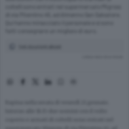
coltelli sono entrati nel supermercato Migross
di via Pitentino 45, ad Almenno San Salvatore.
Qui hanno minacciato il personale e si sono
fatti consegnare un migliaio di euro.
Vedi documenti allegati
Lettura meno di un minuto.
Rapina nella serata di venerdì 21 gennaio.
Intorno alle 18.15 due uomini con il volto
coperto e armati di coltelli sono entrati nel
supermercato Migross di via Pitentino 45, ad