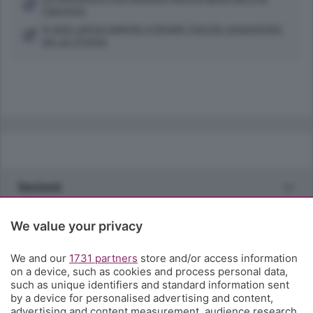
Canonica
In auto senza patente a Seriate Veicolo sequestrato
per un 31enne
Sezioni
Rubriche
We value your privacy
We and our
1731 partners
store and/or access information
Territorio
on a device, such as cookies and process personal data,
such as unique identifiers and standard information sent
by a device for personalised advertising and content,
Servizi
advertising and content measurement, audience research