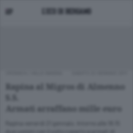
CRONACA
/
VALLE IMAGNA
SABATO 22 GENNAIO 2011
Rapina al Migros di Almenno
S.S.
Armati arraffano mille euro
Rapina venerdì 21 gennaio. Intorno alle 18.15
due uomini con il volto coperto e armati di