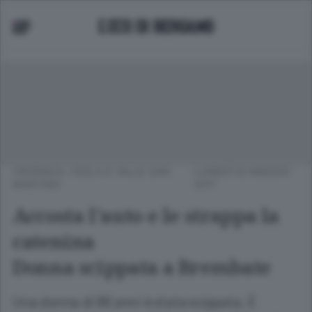
CRONACA
/
ISOLA E VALLE SAN
LUNEDÌ 02 MAGGIO
MARTINO
2011
Accosta l'auto e le strappa la
catenina
Donna scippata a Brembate
Una donna di 86 anni è stata scippata. È