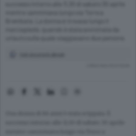
successo intorno alle 11,30 di sabato 30 aprile
mentre camminava lungo via Torre a
Brembate. La donna si trovava lungo il
marciapiede, quando è stata avvicinata da
un'auto sulla quale viaggiavano due persone.
Vedi documenti allegati
Lettura meno di un minuto.
Una donna di 86 anni è stata scippata. È
successo intorno alle 11,30 di sabato 30 aprile
mentre camminava lungo via Torre a