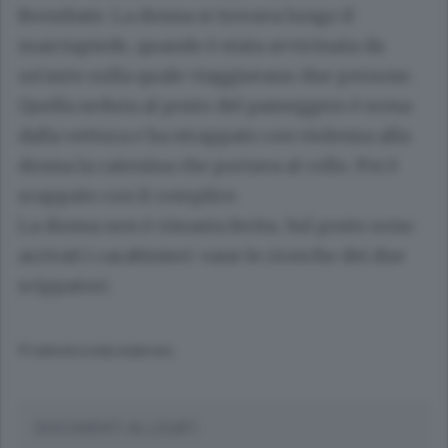
Brembate. La donna si trovava lungo il
marciapiede, quando è stata avvicinata da
un'auto sulla quale viaggiavano due persone.
Quella seduta al posto del passeggero è scesa
dalla vettura e ha strappato con violenza alla
donna la catenina che portava al collo. Poi è
scappato con il complice.
La donna non è rimasta ferita. Sul posto sono
arrivati i carabinieri: vane le ricerche dei due
scippatori.
© RIPRODUZIONE RISERVATA
DOCUMENTI ALLEGATI