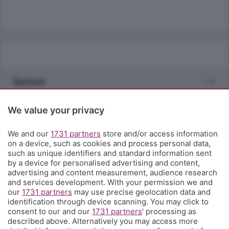
Sezioni
Rubriche
We value your privacy
We and our
1731 partners
store and/or access information
Territorio
on a device, such as cookies and process personal data,
such as unique identifiers and standard information sent
by a device for personalised advertising and content,
Servizi
advertising and content measurement, audience research
and services development. With your permission we and
our
1731 partners
may use precise geolocation data and
Chi Siamo
identification through device scanning. You may click to
consent to our and our
1731 partners
’ processing as
described above. Alternatively you may access more
Community