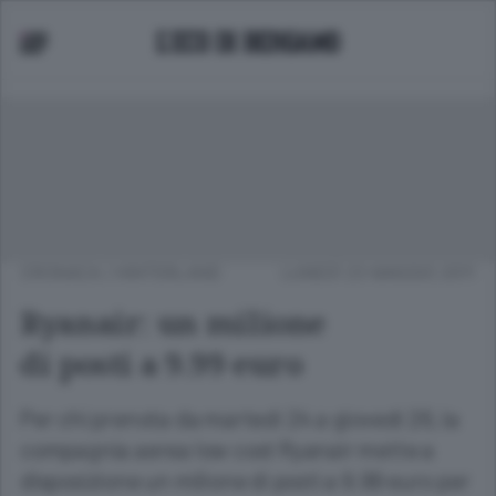
CRONACA
/
HINTERLAND
LUNEDÌ 23 MAGGIO 2011
Ryanair: un milione
di posti a 9.99 euro
Per chi prenota da martedì 24 a giovedì 26, la
compagnia aerea low cost Ryanair mette a
disposizione un milione di posti a 9.99 euro per