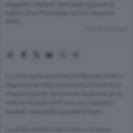
viaggiare i martedì, mercoledì e giovedì di
luglio. La tariffa include tutte le tasse e le
spese.
Lettura meno di un minuto.
La compagnia aerea low cost Ryanair mette a
disposizione dalla mezzanotte di martedì 24
maggio fino alla mezzanotte di giovedì 26 un
milione di posti a 9.99 euro per viaggiare i
martedì, mercoledì e giovedì di luglio.
La tariffa include tutte le tasse e le spese,