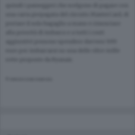
quindi i passeggeri che scelgono di pagare con
una carta prepagata del circuito MasterCard, di
portare il solo bagaglio a mano e rinunciare
alla priorità di imbarco e a tutti i costi
aggiuntivi possono spendere davvero 9.99
euro per imbarcarsi su una delle oltre mille
rotte proposte da Ryanair.
© RIPRODUZIONE RISERVATA