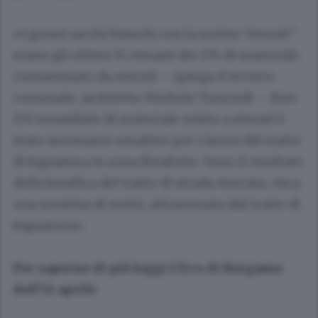
«I grossi sacchi bianchi con la scritta “eternit”
erano gli ultimi 15 rimasti dei 170 di materiale
contaminato da eternit – spiega il tecnico
comunale, architetto Michele Tancredi –. Ben
170 tonnellate di materiale misto a eternit è
stato necessario smaltire per i lavori del tratto
di fognatura in zona Rivalotto. Sono il risultato
della bonifica del tratto di strada sterrata, circa
una trentina di metri, attraversata dal tratto di
fognatura».
Per saperne di più leggi L'Eco di Bergamo
dell'11 aprile