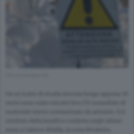
(Foto di g.bolognini K2)
Da un tratto di strada sterrata lungo appena 30
metri sono state estratte ben 170 tonnellate di
materiale inerte contaminato da amianto. È il
risultato della bonifica condotta negli ultimi
mesi a Calusco d'Adda, in zona Rivalotto,