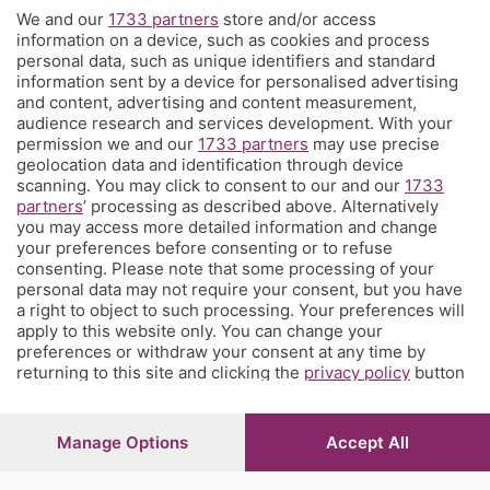
We and our
1733 partners
store and/or access
Territorio
information on a device, such as cookies and process
personal data, such as unique identifiers and standard
information sent by a device for personalised advertising
Servizi
and content, advertising and content measurement,
audience research and services development. With your
permission we and our
1733 partners
may use precise
Chi Siamo
geolocation data and identification through device
scanning. You may click to consent to our and our
1733
partners
’ processing as described above. Alternatively
Community
you may access more detailed information and change
your preferences before consenting or to refuse
consenting. Please note that some processing of your
Network
personal data may not require your consent, but you have
a right to object to such processing. Your preferences will
apply to this website only. You can change your
preferences or withdraw your consent at any time by
returning to this site and clicking the
privacy policy
button
at the bottom of the webpage.
© COPYRIGHT 2026 - S.E.S.A.A.B. S.p.a. con sede in Viale
Papa Giovanni XXIII, 118 24121 Bergamo - E' vietata la
Manage Options
Accept All
riproduzione anche parziale
Iscritta al Registro Imprese di Bergamo al n.243762 |