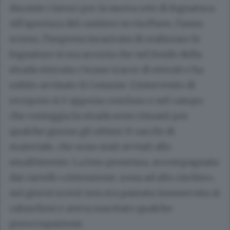
durante i lavori per la nuova rete di fognatura.
All'apertura del cantiere in via Piave, l'anno
scorso, l'impresa incaricata di realizzare le
fognature si era accorta che nel fondo della
strada sterrata c'erano tracce di eternit e ha
subito avvisato il Comune. L'intervento di
recupero si è appena concluso e nel campo
che costeggia la strada sono rimasti per
qualche giorno gli ultimi 15 sacchi di
materiale, che sono stati avviati allo
smaltimento. La loro presenza, accompagnata
dai cartelli «Attenzione: zona ad alto rischio»,
nei giorni scorsi non era passata inosservata ai
caluschesi e aveva suscitato qualche
preoccupazione.