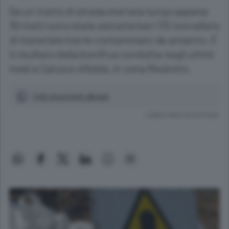
Da un tratto di strada sterrata lungo appena
30 metri sono state estratte ben 170 tonnellate
di materiale inerte contaminato da amianto. È
il risultato della bonifica condotta negli ultimi
mesi a Calusco d'Adda, in zona Rivalotto.
Vedi documenti allegati
Lettura meno di un minuto.