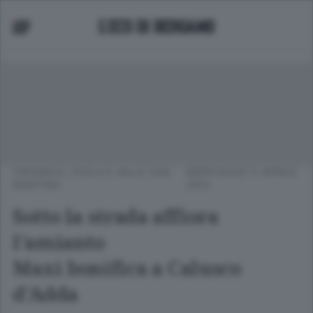
CRONACA
/
ISOLA E VALLE SAN
MERCOLEDÌ 11 APRILE
MARTINO
2012
Sotto la strada affiora
l'amianto
Maxi bonifica a Calusco
d'Adda