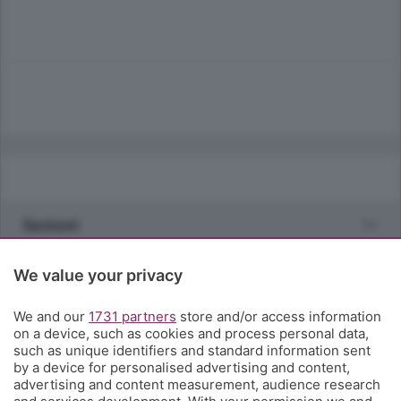
Sezioni
Rubriche
We value your privacy
We and our
1731 partners
store and/or access information
Territorio
on a device, such as cookies and process personal data,
such as unique identifiers and standard information sent
by a device for personalised advertising and content,
Servizi
advertising and content measurement, audience research