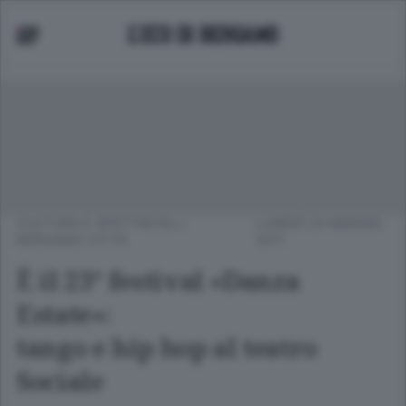
CULTURA E SPETTACOLI
/
LUNEDÌ 23 MAGGIO
BERGAMO CITTÀ
2011
È il 23° festival «Danza
Estate»:
tango e hip hop al teatro
Sociale