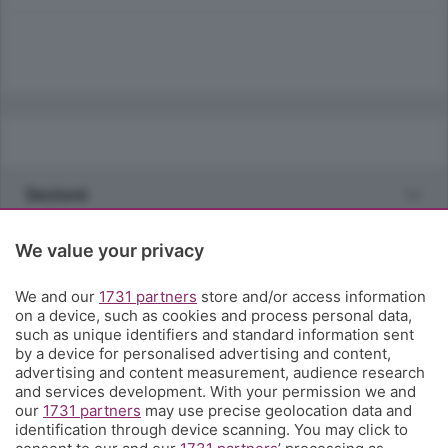
Sezioni
Rubriche
We value your privacy
We and our
1731 partners
store and/or access information
Territorio
on a device, such as cookies and process personal data,
such as unique identifiers and standard information sent
by a device for personalised advertising and content,
Servizi
advertising and content measurement, audience research
and services development. With your permission we and
our
1731 partners
may use precise geolocation data and
Chi Siamo
identification through device scanning. You may click to