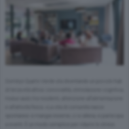
Domitys Quarto Verde sta diventando un piccolo hub
di terza età attiva: convivialità, stimolazione cognitiva,
mutuo aiuto tra residenti, attenzione all’alimentazione
e all’attività fisica. «La vita di comunità nasce
spontanea: si mangia insieme, ci si allena, si partecipa
a eventi. È un modo semplice per ridurre lo stress