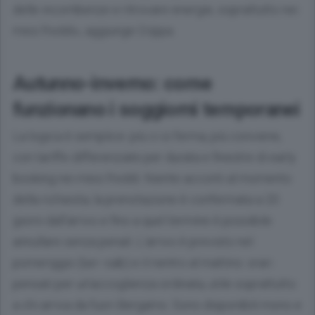
delle incombenze e ritrovare energie, soprattutto nei
mesi freddi», aggiunge Crippa.
Autunno-inverno: come
funzionano i soggiorni temporanei
La logica è semplice: più ci si ferma, più conviene,
con tariffe differenziate per durata e finestre di early
booking nei mesi freddi. Niente acconti al momento
della richiesta; la prenotazione è confermata a 20
giorni dall’arrivo e fino a quel termine è possibile
annullare senza penali. L’arrivo è previsto nel
pomeriggio (lun–sab) e il rientro al mattino: orari
pensati per un’accoglienza ordinata, utile soprattutto
a chi arriva da fuori Bergamo. Sono disponibili mono e