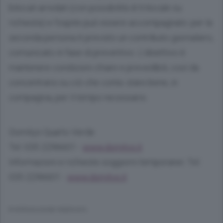
bilocali arredati (con possibilità di trilocale su
richiesta) e l’ospite può essere accompagnato: per la
seconda persona è previsto un contributo giornaliero,
comunicato in fase di preventivo. L’obiettivo è
mantenere condizioni chiare e prevedibili, così da
concentrarsi su ciò che conta: stare bene, in
compagnia, per il tempo necessario.
Domitys Quarto Verde
Tel. 035 2296601 -
www.domitys.it
Informazioni e richieste soggiorni temporanei: Tel.
035 2296601 -
www.domitys.it
© RIPRODUZIONE RISERVATA