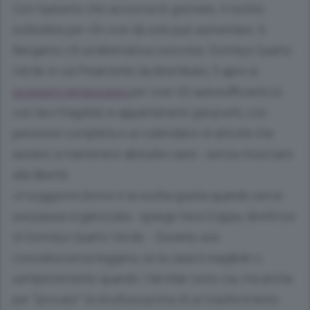
Con l’autunno che accorcia le giornate, il rischio
solitudine per chi vive da solo può aumentare. A
Bergamo c’è un’alternativa concreta: Domitys Quarto
Verde in via Pinamonte da Brembate, 5 apre ai
soggiorni temporanei
per over 65 autosufficienti (o
con lievi fragilità) in appartamenti già pronti, con
pensione completa e un calendario di attività che
aiutano a mantenere abitudini sane - senza rinunciare
alla libertà.
«Il soggiorno breve è la scelta giusta quando serve
una pausa organizzata - spiega Vera Crippa, direttrice
di Domitys Quarto Verde -. Durante una
convalescenza leggera, se la casa è inagibile o
semplicemente quando i familiari sono via, ma anche
per “provare” la struttura prima di un trasferimento