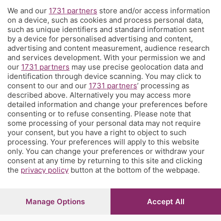
We and our
1731 partners
store and/or access information
Territorio
on a device, such as cookies and process personal data,
such as unique identifiers and standard information sent
by a device for personalised advertising and content,
Servizi
advertising and content measurement, audience research
and services development. With your permission we and
our
1731 partners
may use precise geolocation data and
Chi Siamo
identification through device scanning. You may click to
consent to our and our
1731 partners
’ processing as
described above. Alternatively you may access more
Community
detailed information and change your preferences before
consenting or to refuse consenting. Please note that
some processing of your personal data may not require
Network
your consent, but you have a right to object to such
processing. Your preferences will apply to this website
only. You can change your preferences or withdraw your
consent at any time by returning to this site and clicking
the
privacy policy
button at the bottom of the webpage.
© COPYRIGHT 2026 - S.E.S.A.A.B. S.p.a. con sede in Viale
Papa Giovanni XXIII, 118 24121 Bergamo - E' vietata la
Manage Options
Accept All
riproduzione anche parziale
Iscritta al Registro Imprese di Bergamo al n.243762 |