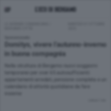
LE AZIENDE COMUNICANO
/
MARTEDÌ 07 OTTOBRE
BERGAMO CITTÀ
2025
Sponsorizzato
Domitys, vivere l’autunno-inverno
in buona compagnia
Nella struttura di Bergamo nuovi soggiorni
temporanei per over 65 autosufficienti:
appartamenti arredati, pensione completa e un
calendario di attività quotidiane da fare
insieme
Lettura 1 min.