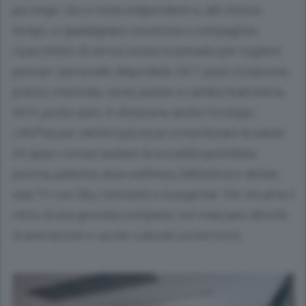
più lungo. Qui si resta indipendenti e, allo stesso
tempo, si guadagnano sicurezza e compagnia».
Il pacchetto di servizi inclusi è pensato per togliere
pensieri: personale disponibile 24/7, pasti (colazione,
pranzo, merenda, cena), pulizie e cambio biancheria,
Wi-Fi, posto auto; in dotazione anche l’orologio
LifePlus per sentirsi più sicuri e monitorare la salute.
Gli spazi comuni aiutano la socialità quotidiana:
piscina, palestra, area wellness, biblioteca e atelier,
sala TV con Sky, ristorante e lounge bar. Per chi ama il
ritmo di una giornata completa, non mancano attività
di animazione e uscite culturali sul territorio.