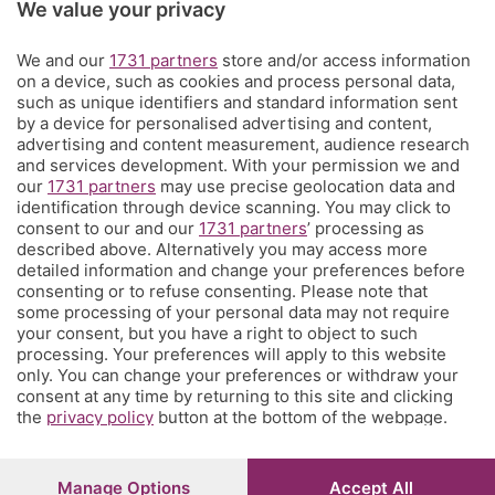
Rubriche
We value your privacy
We and our
1731 partners
store and/or access information
Territorio
on a device, such as cookies and process personal data,
such as unique identifiers and standard information sent
by a device for personalised advertising and content,
Servizi
advertising and content measurement, audience research
and services development. With your permission we and
our
1731 partners
may use precise geolocation data and
Chi Siamo
identification through device scanning. You may click to
consent to our and our
1731 partners
’ processing as
described above. Alternatively you may access more
Community
detailed information and change your preferences before
consenting or to refuse consenting. Please note that
some processing of your personal data may not require
Network
your consent, but you have a right to object to such
processing. Your preferences will apply to this website
only. You can change your preferences or withdraw your
consent at any time by returning to this site and clicking
the
privacy policy
button at the bottom of the webpage.
© COPYRIGHT 2026 - S.E.S.A.A.B. S.p.a. con sede in Viale
Papa Giovanni XXIII, 118 24121 Bergamo - E' vietata la
Manage Options
Accept All