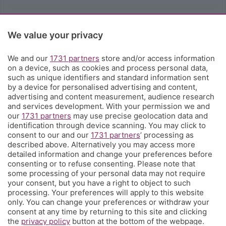
Rubriche
We value your privacy
Territorio
We and our
1731 partners
store and/or access information
on a device, such as cookies and process personal data,
Servizi
such as unique identifiers and standard information sent
by a device for personalised advertising and content,
advertising and content measurement, audience research
Chi Siamo
and services development. With your permission we and
our
1731 partners
may use precise geolocation data and
identification through device scanning. You may click to
Community
consent to our and our
1731 partners
’ processing as
described above. Alternatively you may access more
detailed information and change your preferences before
Network
consenting or to refuse consenting. Please note that
some processing of your personal data may not require
your consent, but you have a right to object to such
processing. Your preferences will apply to this website
only. You can change your preferences or withdraw your
consent at any time by returning to this site and clicking
the
privacy policy
button at the bottom of the webpage.
© COPYRIGHT 2026 - S.E.S.A.A.B. S.p.a. con sede in Viale