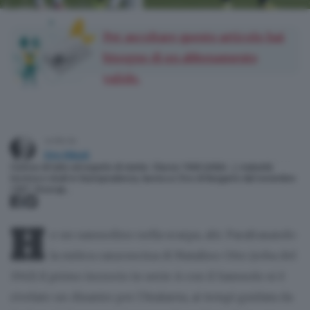
Per ascoltare questo articolo hai
bisogno di un abbonamento
valido.
scritto da
Dino Nikpalj
Curioso di tutto ed esperto di niente. Classe 1968 (ohibò…), maturità
tecnica e studi in Giurisprudenza, lavora a L’Eco di Bergamo dal novembre
1997. Vicecap…
H
o un sassuolino nella scarpa, ahi. Parafrasando
la mitica canzoncina di Natalino Otto (roba del
1943) il primo incrocio in serie A con il Sassuolo si è
rivelato un disastro per l’Atalanta, ai tempi guidata da