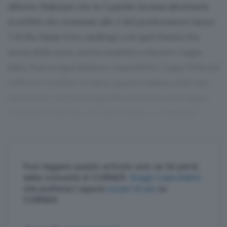
Alberto Malesani che in 5 partite incassa altrettante
sconfitte che sommate alle 2 del predecessore fanno
7 di fila. Fatale il ko casalingo con quel Parma che,
ironia della sorte, aveva condotto a vincere Coppa
Italia, Supercoppa Italiana e soprattutto Coppa Uefa nel
2019. Per rivedere un’altra squadra italiana sollevare
quel trofeo, nel frattempo diventato Europa League,
bisognerà aspettare 25 anni, Dublino e l’Atalanta.
Puoi leggere questo articolo solo se fai parte
della comunità di CORNER.
Scegli il pacchetto
che preferisci oppure
scopri di più
su
CORNER.