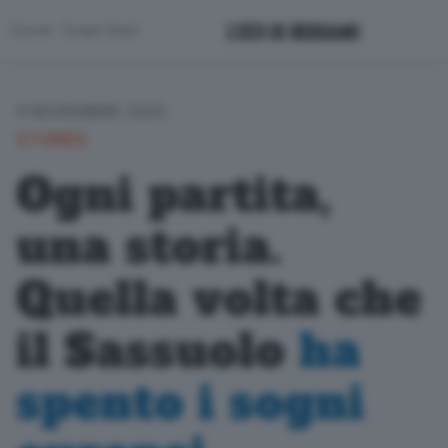
Corner
Scopri di più
9 NOVEMBRE 2025
STORIES
Ogni partita,
una storia.
Quella volta che
il Sassuolo
ha
spento i sogni