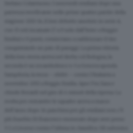
Stefano Colantuono. I neroverdi emiliani dopo una
partenza terrificante nelle prime quattro partite della
stagione 2013-14, il loro debutto assoluto in serie A,
con 15 reti incassate (7 a 0 solo dall’Inter a Reggio
Emilia) e 0 punti, cominciano a raddrizzare il tiro
conquistando un paio di pareggi. La prima vittoria
della loro storia arriva nel derby col Bologna, la
seconda è un rocambolesco 4-3 a Genova sponda
Sampdoria, la terza – ohibò – contro l’Atalanta a
novembre 2013 a Reggio Emilia. Apre l’ex Zaza e
chiude Berardi nel giro di 4 minuti della ripresa. La
svolta per entrambe le squadre arriva a marzo
dell’anno dopo. In panchina per gli emiliani non c’è
più Eusebio Di Francesco esonerato dopo aver perso
3-1 a Livorno contro l’ultima in classifica. Gli subentra