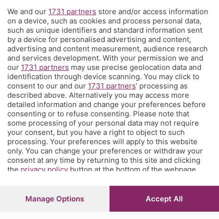
C'è anche un gruppo di Corner per tutti i tifosi
We and our
1731 partners
store and/or access information
on a device, such as cookies and process personal data,
L'Eco di Bergamo presenta Corner
such as unique identifiers and standard information sent
by a device for personalised advertising and content,
È l'angolo dei tifosi dell'Atalanta costa meno di un caffè a settimana
advertising and content measurement, audience research
e ti propone una visione sul mondo del calcio e della tua squadra del
and services development. With your permission we and
our
1731 partners
may use precise geolocation data and
cuore che non hai mai avuto prima, con contenuti inediti, analisi
identification through device scanning. You may click to
tecniche e
match analysis
, i racconti di Glenn Stromberg dall'Europa,
consent to our and our
1731 partners
’ processing as
l'
amarcord
e molto altro. Se tifi Atalanta, Corner è il posto che fa
described above. Alternatively you may access more
per te. Ed è anche un posto in cui puoi parlare direttamente con la
detailed information and change your preferences before
redazione e chiederci quel che vorresti sapere, vedere, leggere.
consenting or to refuse consenting. Please note that
some processing of your personal data may not require
your consent, but you have a right to object to such
processing. Your preferences will apply to this website
© COPYRIGHT 2026 - S.E.S.A.A.B. S.p.a. con sede in Viale Papa
only. You can change your preferences or withdraw your
Giovanni XXIII, 118 24121 Bergamo - E' vietata la riproduzione
consent at any time by returning to this site and clicking
anche parziale
the
privacy policy
button at the bottom of the webpage.
Iscritta al Registro Imprese di Bergamo al n.243762 | Capitale
sociale Euro 10.000.000 i.v.
Manage Options
Accept All