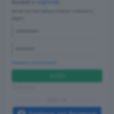
Accedi o
registrati
Accedi con il tuo indirizzo email per continuare a
leggere
USERID/EMAIL
PASSWORD
Password dimenticata?
ACCEDI
Ricordami
Oppure con