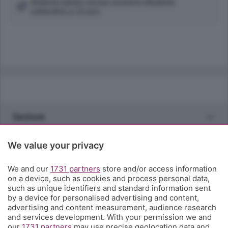
Atalanta sabato sul bus scoperto Magliette
celebrative a 10 euro
Sezioni
Rubriche
We value your privacy
We and our
1731 partners
store and/or access information
Territorio
on a device, such as cookies and process personal data,
such as unique identifiers and standard information sent
by a device for personalised advertising and content,
Servizi
advertising and content measurement, audience research
and services development. With your permission we and
our
1731 partners
may use precise geolocation data and