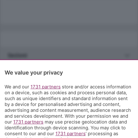
Sezioni
Rubriche
We value your privacy
We and our
1731 partners
store and/or access information
Territorio
on a device, such as cookies and process personal data,
such as unique identifiers and standard information sent
by a device for personalised advertising and content,
Servizi
advertising and content measurement, audience research
and services development. With your permission we and
our
1731 partners
may use precise geolocation data and
Chi Siamo
identification through device scanning. You may click to
consent to our and our
1731 partners
’ processing as