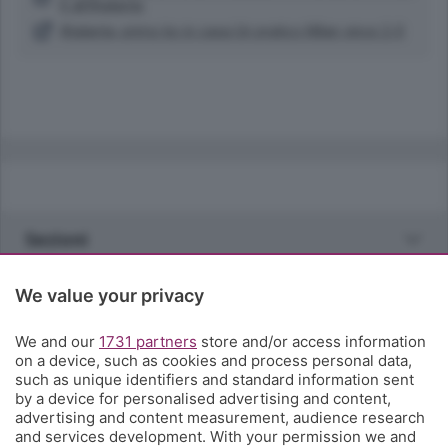
€ all'Atalanta
Atalanta, primo ko in casa Un pratico Milan vince 2-0
Sezioni
Rubriche
We value your privacy
We and our
1731 partners
store and/or access information
Territorio
on a device, such as cookies and process personal data,
such as unique identifiers and standard information sent
by a device for personalised advertising and content,
Servizi
advertising and content measurement, audience research
and services development. With your permission we and