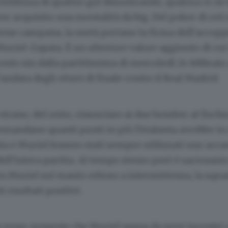
a bellezza di quattro gol dimostrando, qualora ce ne
ver acquisito una mentalità da big. Del poker di reti
ione campana, la metà portano la firma dell’accopp
uriel-Zapata. È un ulteriore valore aggiunto di cui
onto sin dalla partitissima di mercoledì 24 febbraio
andata degli ottavi di finale contro il Real Madrid.
strano, del resto, rinunciare ai due bomber al fischio
omandano quanti punti in più l’Atalanta avrebbe in 
a e Muriel fossero stati sempre utilizzati uno accan
dell’intera partita. Al tempo stesso però è sacrosant
on Muriel sul manto erboso a intermittenza, la squa
 risultati positivi.
tener presente che Muriel segna da nove incontri 