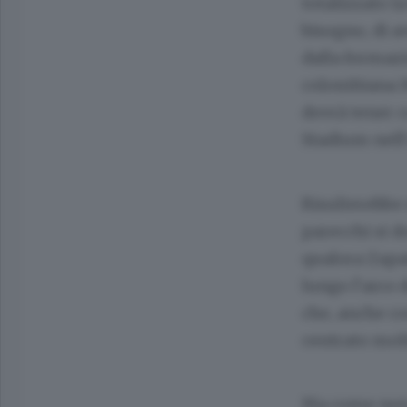
totalizzato l
bisogno, di a
dalla formaz
colombiana M
dovrà tener c
Stadium nell’
Risulterebbe 
parecchi si d
qualora Zapat
lungo l’arco 
che, anche c
centrato molti
Ma come non 