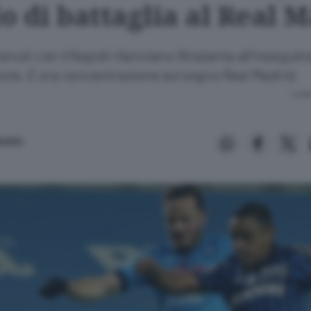
do di battaglia al Real 
tenuti con il Napoli rilanciano l’Atalanta all’insegui
ns. E ora concentrazione sul sogno Real Madrid.
Lettu
baldo