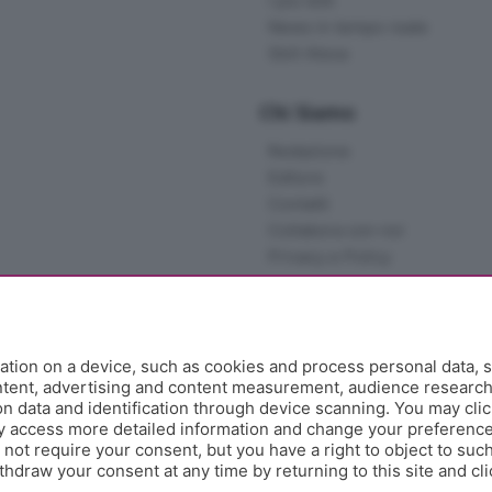
I più letti
News in tempo reale
Skill Alexa
Chi Siamo
Redazione
Editore
Contatti
Collabora con noi
Privacy e Policy
tion on a device, such as cookies and process personal data, s
ontent, advertising and content measurement, audience researc
 data and identification through device scanning. You may clic
y access more detailed information and change your preference
ot require your consent, but you have a right to object to such
hdraw your consent at any time by returning to this site and cl