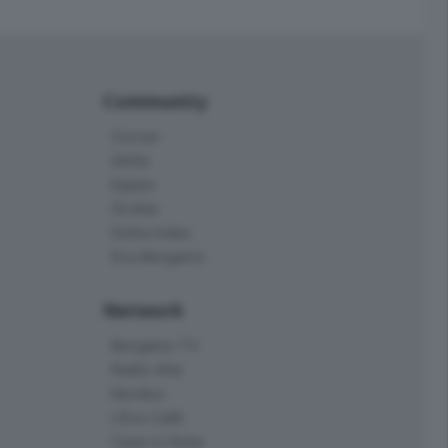
Community
Corner
Skille
Eppen
Orobie
Delta Index
Eco.Bergamo
Network
Bergamo TV
Radio Alta
Kendoo
L'Eco Cafè
Case in festa