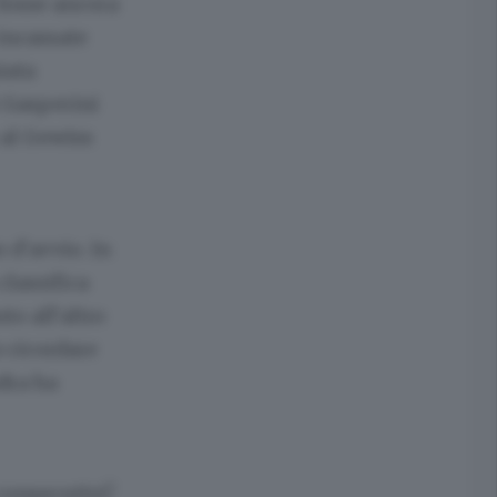
 fosse ancora
 incassate
iata
 Gasperini
 al Gewiss
 d’avvio. In
classifica
to all’altro
o ricordare
dra ha
consecutivi?