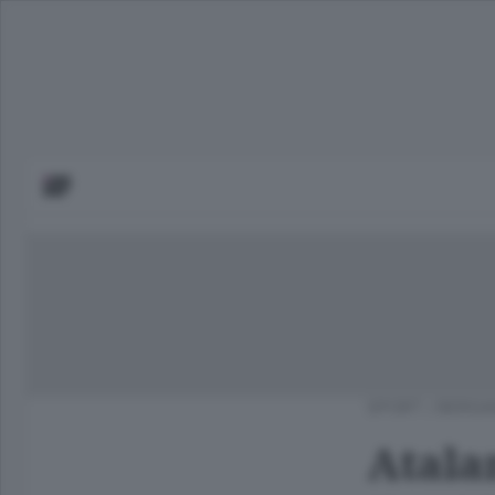
SPORT
/
BERGA
Atalan