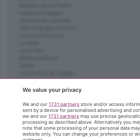
Bergamo Senza Confini
Il piacere di leggere
Interviste allo specchio
L'Eco di Bergamo Incontra
La Buona Domenica
La salute
Le tue foto
Moda e tendenze
Orobie
La domenica del villaggio
Ricette (quasi) perfette
Scienza e Tecnologia
We value your privacy
Tic Tac
Volontariato
We and our
1731 partners
store and/or access informa
sent by a device for personalised advertising and c
StoryLab
we and our
1731 partners
may use precise geolocation
Il punto
processing as described above. Alternatively you ma
L'EcoCafè
note that some processing of your personal data may n
Editoriali
website only. You can change your preferences or wit
webpage.