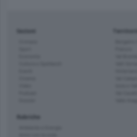
Sezioni
Territor
Cronaca
Bergamo C
Sport
Pianura
Economia
Val Bremb
Cultura e Spettacoli
Valli Seria
Eventi
Hinterlan
Cinema
Val Calepi
Video
Isola e Va
Podcast
Val Cavall
Dossier
Valle Ima
Rubriche
Ambiente e Energia
Amici con la coda