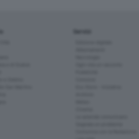
io
Servizi
ittà
Edizione digitale
Abbonamenti
ana
Necrologie
na e di Scalve
Ogni vita un racconto
d
Pubblicità
o e Sebino
Concorsi
lle San Martino
Eco Store - Iniziative
ina
Archivio
gna
Meteo
Cinema
Le aziende comunicano
Segnala un problema
Comunica con la Redazione