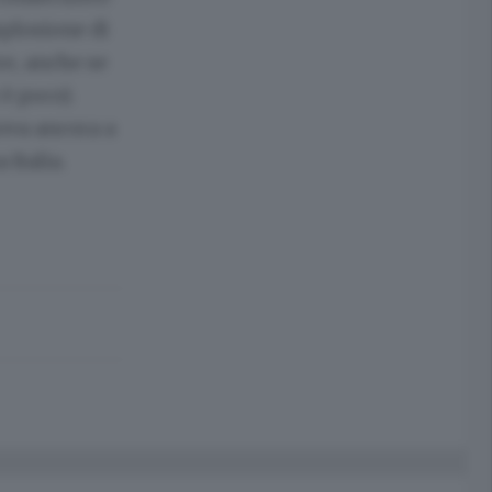
splosione di
re, anche se
è poco).
ova ancora a
 Italia.