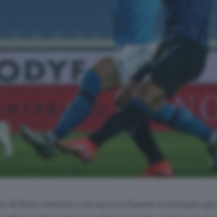
ci di Rino Gattuso i nerazzurri hanno sciorinato gi