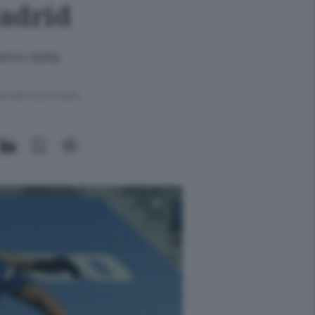
Madrid
mento della
ra meno di un minuto.