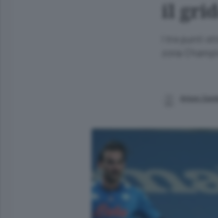
il gri
I tre punti ot
zona Champio
Arturo Zam