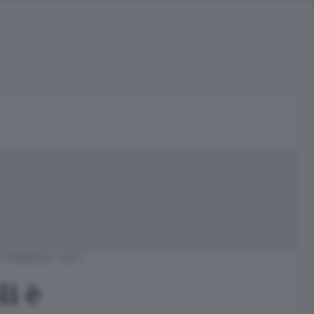
 FEBBRAIO 2021
li è