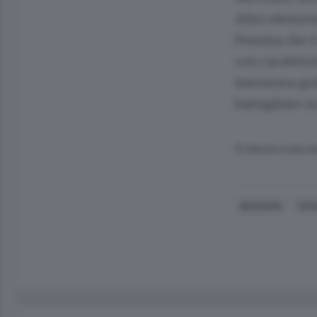
Altro element
Pessina che è
con caratteri
Insomma godi
battagliare s
© RIPRODUZIONE RI
BERGAMO
SPO