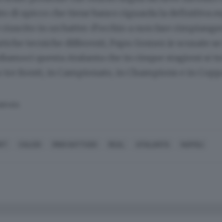
o di spicco che tiene banco riguarda la definitiva e
 riuscito in un batter d’occhio a non fare rimpiange
stiche tecniche differenti, Papu Gomez (e scusate se 
amoci questa Atalanta che in cinque stagioni si tr
u tre fronti, in Campionato, in Champions e in Coppa
SERVATA
RT
CALCIO
RINO GATTUSO
REAL
ATALANTA
NAPOLI