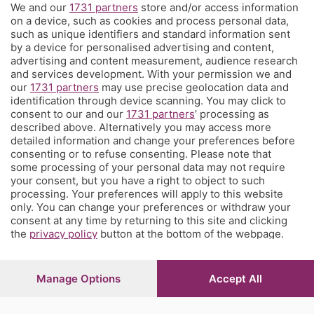
We and our
1731 partners
store and/or access information
Territorio
on a device, such as cookies and process personal data,
such as unique identifiers and standard information sent
by a device for personalised advertising and content,
Servizi
advertising and content measurement, audience research
and services development. With your permission we and
our
1731 partners
may use precise geolocation data and
Chi Siamo
identification through device scanning. You may click to
consent to our and our
1731 partners
’ processing as
described above. Alternatively you may access more
Community
detailed information and change your preferences before
consenting or to refuse consenting. Please note that
some processing of your personal data may not require
Network
your consent, but you have a right to object to such
processing. Your preferences will apply to this website
only. You can change your preferences or withdraw your
consent at any time by returning to this site and clicking
the
privacy policy
button at the bottom of the webpage.
© COPYRIGHT 2026 - S.E.S.A.A.B. S.p.a. con sede in Viale
Papa Giovanni XXIII, 118 24121 Bergamo - E' vietata la
Manage Options
Accept All
riproduzione anche parziale
Iscritta al Registro Imprese di Bergamo al n.243762 |
Capitale sociale Euro 10.000.000 i.v.