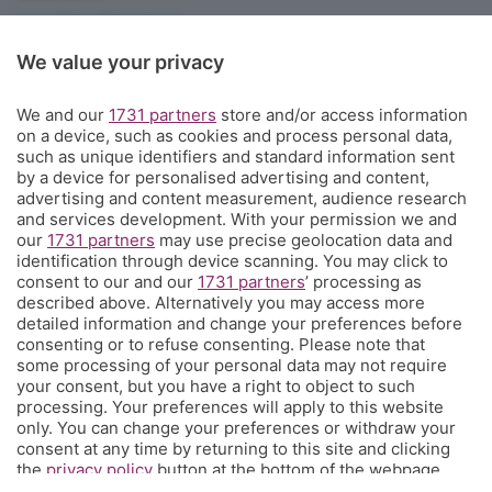
corner@ecodibergamo.it
Iscriviti al gruppo di Corner per vedere le videochat. È solo per gli
We value your privacy
abbonati!
C'è anche un gruppo di Corner per tutti i tifosi
We and our
1731 partners
store and/or access information
on a device, such as cookies and process personal data,
L'Eco di Bergamo presenta Corner
such as unique identifiers and standard information sent
by a device for personalised advertising and content,
È l'angolo dei tifosi dell'Atalanta costa meno di un caffè a settimana
advertising and content measurement, audience research
e ti propone una visione sul mondo del calcio e della tua squadra del
and services development. With your permission we and
our
1731 partners
may use precise geolocation data and
cuore che non hai mai avuto prima, con contenuti inediti, analisi
identification through device scanning. You may click to
tecniche e
match analysis
, i racconti di Glenn Stromberg dall'Europa,
consent to our and our
1731 partners
’ processing as
l'
amarcord
e molto altro. Se tifi Atalanta, Corner è il posto che fa
described above. Alternatively you may access more
per te. Ed è anche un posto in cui puoi parlare direttamente con la
detailed information and change your preferences before
redazione e chiederci quel che vorresti sapere, vedere, leggere.
consenting or to refuse consenting. Please note that
some processing of your personal data may not require
your consent, but you have a right to object to such
processing. Your preferences will apply to this website
© COPYRIGHT 2026 - S.E.S.A.A.B. S.p.a. con sede in Viale Papa
only. You can change your preferences or withdraw your
Giovanni XXIII, 118 24121 Bergamo - E' vietata la riproduzione
consent at any time by returning to this site and clicking
anche parziale
the
privacy policy
button at the bottom of the webpage.
Iscritta al Registro Imprese di Bergamo al n.243762 | Capitale
sociale Euro 10.000.000 i.v.