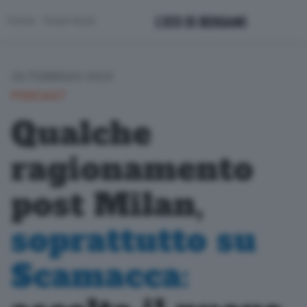
Corner
Scopri di più
26 FEBBRAIO 2024
PODCAST
Qualche
ragionamento
post Milan,
soprattutto su
Scamacca: