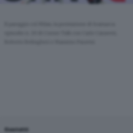
Il pareggio col Milan, la prestazione di Scamacca:
episodio n. 20 di Corner Talk con Carlo Canavesi,
Roberto Belingheri e Massimo Paravisi.
Contatti