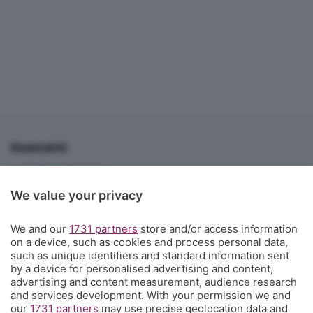
Contatti
corner@ecodibergamo.it
Iscriviti al gruppo di Corner per vedere le videochat. È solo per gli
We value your privacy
abbonati!
C'è anche un gruppo di Corner per tutti i tifosi
We and our
1731 partners
store and/or access information
on a device, such as cookies and process personal data,
L'Eco di Bergamo presenta Corner
such as unique identifiers and standard information sent
by a device for personalised advertising and content,
È l'angolo dei tifosi dell'Atalanta costa meno di un caffè a settimana
advertising and content measurement, audience research
e ti propone una visione sul mondo del calcio e della tua squadra del
and services development. With your permission we and
our
1731 partners
may use precise geolocation data and
cuore che non hai mai avuto prima, con contenuti inediti, analisi