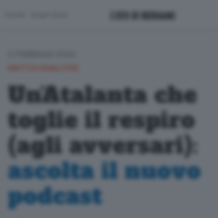
Corner
Scopri di più
5 FEBBRAIO 2024
MATCH ANALYSIS
Un’Atalanta che
toglie il respiro
(agli avversari):
ascolta il nuovo
podcast