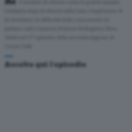
E ha fame di vittorie come le grandi squadre.
L’Atalanta dopo la vittoria sulla Lazio, l’esplosione di
De Ketelaere, le difficoltà delle concorrenti: ne
parlano Carlo Canavesi, Roberto Belingheri, Piero
Vailati nel 17° episodio della seconda stagione di
Corner Talk.
Ascolta qui l’episodio