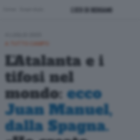
Corner
Scopri di più
4 LUGLIO 2025
A TUTTO CAMPO
L’Atalanta e i
tifosi nel
mondo:
ecco
Juan Manuel,
dalla Spagna.