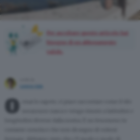
Per ascoltare questo articolo hai
bisogno di un abbonamento
valido.
scritto da
Lorenzo Sala
O
rmai lo sapete, ci piace raccontare come il tifo
nerazzurro nasca e venga vissuto a latitudini e
longitudini diverse dalla nostra. È un fenomeno in
costante crescita e che non dà segno di volersi
fermare. Abbiamo visto che c’è modo e modo di