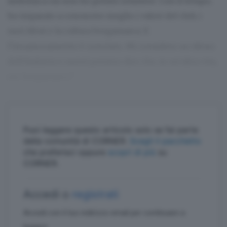
sinfonia a cui non ho potuto resistere. Con il tempo,
ho imparato a conoscere meglio i valori del club, i
suoi tifosi e la cultura bergamasca. E
l’innamoramento è cresciuto. Mi considero un tifoso
dell’Atalanta e oserei persino dire che, in un’altra vita,
ero bergamasco”.
Puoi leggere questo articolo solo se fai parte
della comunità di CORNER.
Scegli il pacchetto
che preferisci oppure
scopri di più
su
CORNER.
Accedi o
registrati
Accedi con il tuo indirizzo email per continuare a