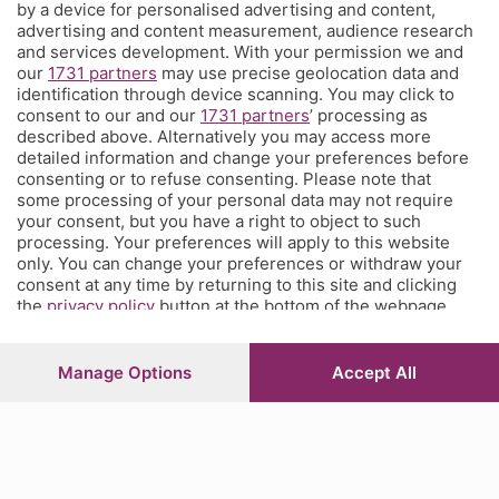
by a device for personalised advertising and content,
È l'angolo dei tifosi dell'Atalanta costa meno di un caffè a settimana
advertising and content measurement, audience research
e ti propone una visione sul mondo del calcio e della tua squadra del
and services development. With your permission we and
our
1731 partners
may use precise geolocation data and
cuore che non hai mai avuto prima, con contenuti inediti, analisi
identification through device scanning. You may click to
tecniche e
match analysis
, i racconti di Glenn Stromberg dall'Europa,
consent to our and our
1731 partners
’ processing as
l'
amarcord
e molto altro. Se tifi Atalanta, Corner è il posto che fa
described above. Alternatively you may access more
per te. Ed è anche un posto in cui puoi parlare direttamente con la
detailed information and change your preferences before
redazione e chiederci quel che vorresti sapere, vedere, leggere.
consenting or to refuse consenting. Please note that
some processing of your personal data may not require
your consent, but you have a right to object to such
processing. Your preferences will apply to this website
© COPYRIGHT 2026 - S.E.S.A.A.B. S.p.a. con sede in Viale Papa
only. You can change your preferences or withdraw your
Giovanni XXIII, 118 24121 Bergamo - E' vietata la riproduzione
consent at any time by returning to this site and clicking
anche parziale
the
privacy policy
button at the bottom of the webpage.
Iscritta al Registro Imprese di Bergamo al n.243762 | Capitale
sociale Euro 10.000.000 i.v.
Manage Options
Accept All