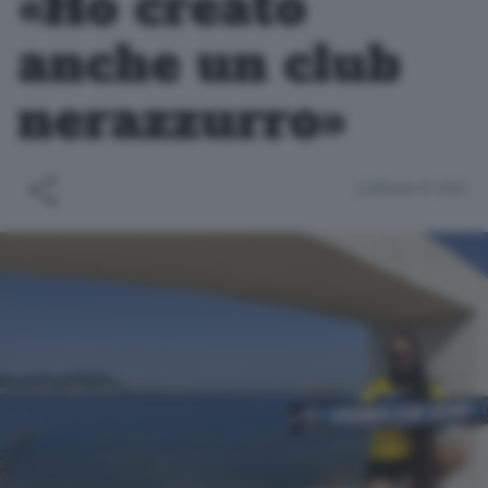
«Ho creato
anche un club
nerazzurro»
Lettura 5 min.