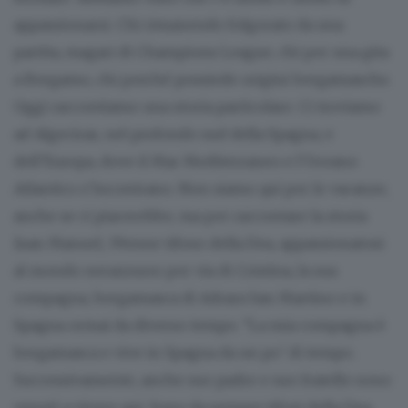
appassionarsi. Chi rimanendo folgorato da una
partita, magari di Champions League, chi per una gita
a Bergamo, chi perché possiede origini bergamasche.
Oggi raccontiamo una storia particolare. Ci troviamo
ad Algeciras, nel profondo sud della Spagna, e
dell’Europa, dove il Mar Mediterraneo e l’Oceano
Atlantico s’incontrano. Non siamo qui per le vacanze,
anche se ci piacerebbe, ma per raccontare la storia
Juan Manuel, 39enne tifoso della Dea, appassionatosi
al mondo nerazzurro per via di Cristina, la sua
compagna, bergamasca di Adrara San Martino e in
Spagna ormai da diverso tempo. “La mia compagna è
bergamasca e vive in Spagna da un po’ di tempo.
Successivamente, anche suo padre e suo fratello sono
venuti a vivere qui. Sono da sempre tifosi della Dea,