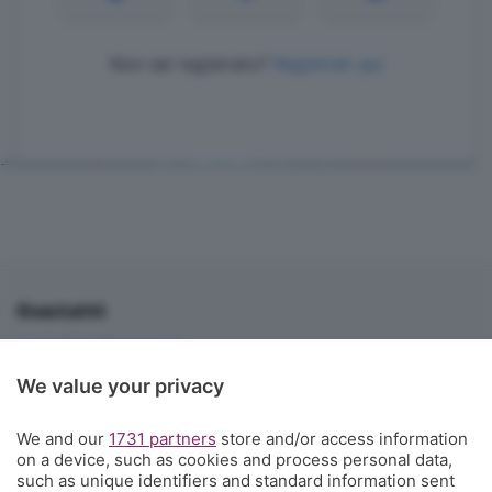
Non sei registrato?
Registrati qui
Contatti
corner@ecodibergamo.it
Iscriviti al gruppo di Corner per vedere le videochat. È solo per gli
We value your privacy
abbonati!
C'è anche un gruppo di Corner per tutti i tifosi
We and our
1731 partners
store and/or access information
on a device, such as cookies and process personal data,
L'Eco di Bergamo presenta Corner
such as unique identifiers and standard information sent