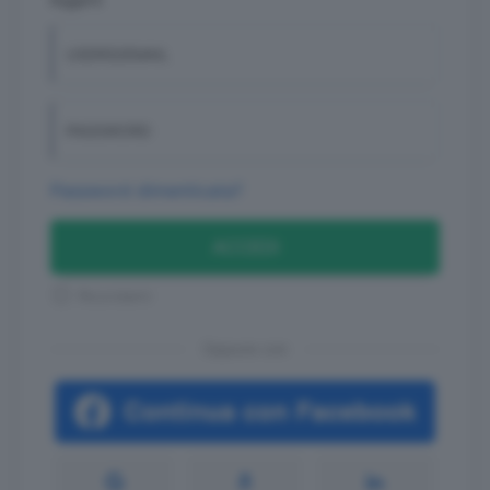
leggere
USERID/EMAIL
PASSWORD
Password dimenticata?
ACCEDI
Ricordami
Oppure con