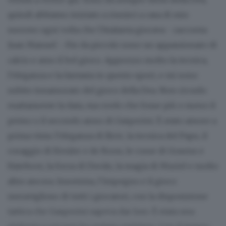
quindi abbiamo iniziato a riunirci a casa di mio
suocero ogni volta che l’Atalanta giocava - racconta
Juan Manuel -. Fin da piccolo sono un appassionato di
calcio e amo il bel gioco. Apprezzo molto la tecnica,
l’eleganza e la fantasia in questo sport, e mi sono
subito innamorato del gioco della Dea. Non ricordo
esattamente la data, ma credo che fosse più o meno il
primo o il secondo anno di Gasperini. È stato amore a
prima vista: l’eleganza di Ilicic, la tecnica del Papu, il
coraggio di Freuler e de Roon, le corse di Gosens e
Hateboer, la forza di Duván, la magia di Muriel e molto
altro ancora. Insomma, l’impegno e il gioco
meraviglioso di tutti i giocatori, con la disposizione
tattica che Gasperini sapeva dar loro. È stata una