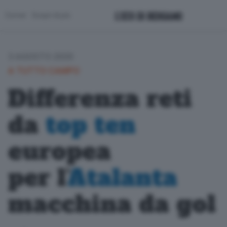
Corner
Scopri di più
3 AGOSTO 2020
A TUTTO CAMPO
Differenza reti
da
top ten
europea
per l’
Atalanta
macchina da gol