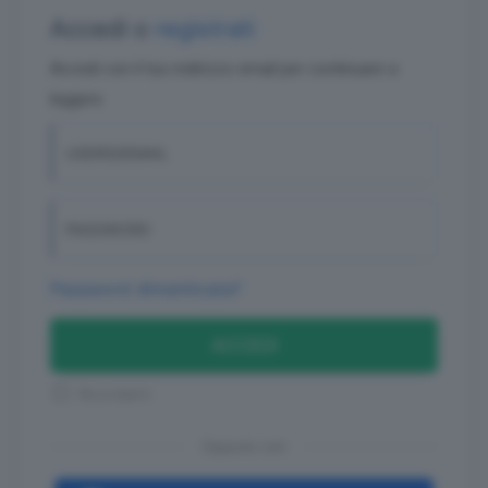
Accedi o
registrati
Accedi con il tuo indirizzo email per continuare a
leggere
USERID/EMAIL
PASSWORD
Password dimenticata?
ACCEDI
Ricordami
Oppure con