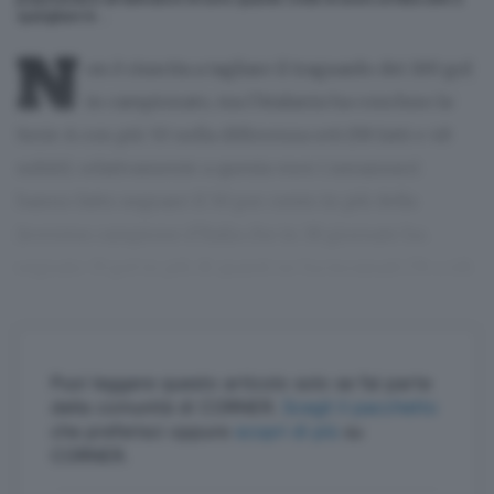
sparigliare le …
N
on è riuscita a tagliare il traguardo dei 100 gol
in campionato, ma l’Atalanta ha concluso la
Serie A con più 50 nella differenza reti (98 fatti e 48
subiti): relativamente a questa voce i nerazzurri
hanno fatto segnare il 50 per cento in più della
Juventus campione d’Italia che in 38 giornate ha
segnato 33 gol in più di quanti ne ha incassati (76 a 43).
Puoi leggere questo articolo solo se fai parte
della comunità di CORNER.
Scegli il pacchetto
che preferisci oppure
scopri di più
su
CORNER.