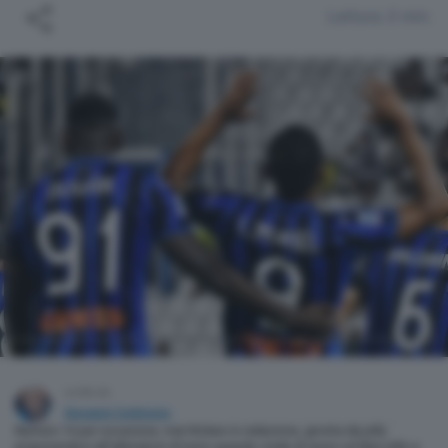
Lettura 3 min.
Duván Zapata e Luis Muriel, 18 gol a testa nel campionato appena terminato (AFB)
scritto da
Giovanni Cortinovis
Numero 14 per vocazione, mai titolare in redazione, giostra da jolly
proponendosi all’allenatore di turno quando crede di avere un’idea utile a