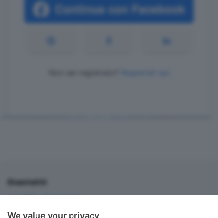
Non sei registrato?
Registrati qui
Contatti
corner@ecodibergamo.it
Iscriviti al gruppo di Corner per vedere le videochat. È solo per gli
We value your privacy