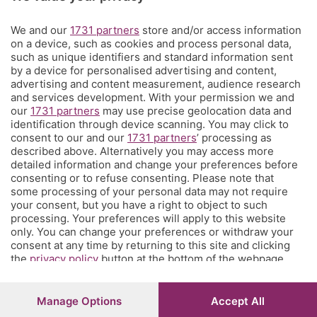
abbonati!
C'è anche un gruppo di Corner per tutti i tifosi
We and our
1731 partners
store and/or access information
on a device, such as cookies and process personal data,
L'Eco di Bergamo presenta Corner
such as unique identifiers and standard information sent
by a device for personalised advertising and content,
È l'angolo dei tifosi dell'Atalanta costa meno di un caffè a settimana
advertising and content measurement, audience research
e ti propone una visione sul mondo del calcio e della tua squadra del
and services development. With your permission we and
our
1731 partners
may use precise geolocation data and
cuore che non hai mai avuto prima, con contenuti inediti, analisi
identification through device scanning. You may click to
tecniche e
match analysis
, i racconti di Glenn Stromberg dall'Europa,
consent to our and our
1731 partners
’ processing as
l'
amarcord
e molto altro. Se tifi Atalanta, Corner è il posto che fa
described above. Alternatively you may access more
per te. Ed è anche un posto in cui puoi parlare direttamente con la
detailed information and change your preferences before
redazione e chiederci quel che vorresti sapere, vedere, leggere.
consenting or to refuse consenting. Please note that
some processing of your personal data may not require
your consent, but you have a right to object to such
processing. Your preferences will apply to this website
© COPYRIGHT 2026 - S.E.S.A.A.B. S.p.a. con sede in Viale Papa
only. You can change your preferences or withdraw your
Giovanni XXIII, 118 24121 Bergamo - E' vietata la riproduzione
consent at any time by returning to this site and clicking
anche parziale
the
privacy policy
button at the bottom of the webpage.
Iscritta al Registro Imprese di Bergamo al n.243762 | Capitale
sociale Euro 10.000.000 i.v.
Manage Options
Accept All