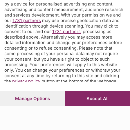
by a device for personalised advertising and content,
È l'angolo dei tifosi dell'Atalanta costa meno di un caffè a settimana
advertising and content measurement, audience research
e ti propone una visione sul mondo del calcio e della tua squadra del
and services development. With your permission we and
our
1731 partners
may use precise geolocation data and
cuore che non hai mai avuto prima, con contenuti inediti, analisi
identification through device scanning. You may click to
tecniche e
match analysis
, i racconti di Glenn Stromberg dall'Europa,
consent to our and our
1731 partners
’ processing as
l'
amarcord
e molto altro. Se tifi Atalanta, Corner è il posto che fa
described above. Alternatively you may access more
per te. Ed è anche un posto in cui puoi parlare direttamente con la
detailed information and change your preferences before
redazione e chiederci quel che vorresti sapere, vedere, leggere.
consenting or to refuse consenting. Please note that
some processing of your personal data may not require
your consent, but you have a right to object to such
processing. Your preferences will apply to this website
© COPYRIGHT 2026 - S.E.S.A.A.B. S.p.a. con sede in Viale Papa
only. You can change your preferences or withdraw your
Giovanni XXIII, 118 24121 Bergamo - E' vietata la riproduzione
consent at any time by returning to this site and clicking
anche parziale
the
privacy policy
button at the bottom of the webpage.
Iscritta al Registro Imprese di Bergamo al n.243762 | Capitale
sociale Euro 10.000.000 i.v.
Manage Options
Accept All