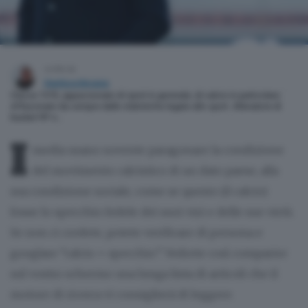
scritto da
Gianluca Besana
Classe 1970, appassionato di sport in generale, di calcio in particolare.
Affascinato da sempre dalle statistiche legate allo sport. Allenatore di
basket FIP e…
I
media usano sovente paragonare la condizione
del movimento calcistico di un dato paese, alla
sua condizione sociale, come se questo (il calcio)
fosse lo specchio fedele dei suoi vizi e delle sue virtù.
Se non ci credete, potete verificare di persona e
googlare “calcio + specchio”. Vedrete così comparire
sul vostro schermo una lunga lista di articoli che il
motore di ricerca vi consiglierà di leggere.