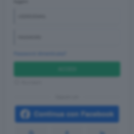
leggere
USERID/EMAIL
PASSWORD
Password dimenticata?
ACCEDI
Ricordami
Oppure con