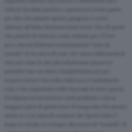
rispettive nazioni, ma conosce a sufficienza vizi e
virtù di chi abita, produce, e governa il nostro paese,
per dire che quando questo paragone è cucito
addosso all’Italia, funziona molto bene. Uno di questi
vizi, perché di virtuoso come vedrete poi c’è ben
poco, sta nel definirsi continuamente “unici al
mondo” in un sacco di cose, che vanno dalla moda al
cibo per citare le due più inflazionate (ma se ne
potrebbe fare un elenco lunghissimo), per poi
scoprire invece che nella realtà non è esattamente
così, e che soprattutto nella vita reale di tutti i giorni,
il belpaese ha da risolvere tanti problemi e che la
maggior parte di questi sono di lunga data. Per questo,
anche se ci si vanta di continuo del “genio italico”,
lungo lo stivale si è sempre alla ricerca di “modelli”, di