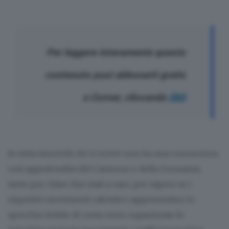
Per leggere interamente questo
contenuto puoi abbonarti gratis
a Corner, cliccando
QUI
In tutta sincerità chi vi scrive non ha una conoscenza
così approfondita del Camerun o della Germania,
tanto per citare due stati a caso, per sapere se i
rispettivi movimenti calcistici rappresentino lo
specchio fedele di come sono organizzate le