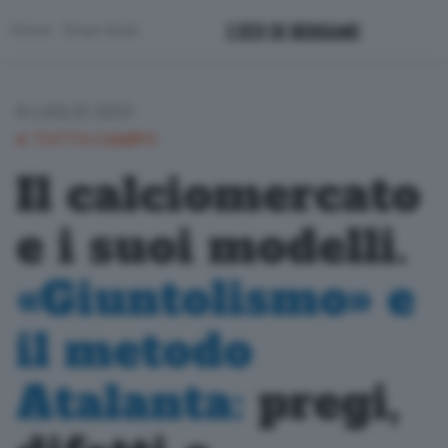
Corner
Scopri di più
8 LUGLIO 2023
A TUTTO CAMPO
Il calciomercato
e i suoi modelli.
«Giuntolismo» e
il metodo
Atalanta:
pregi,