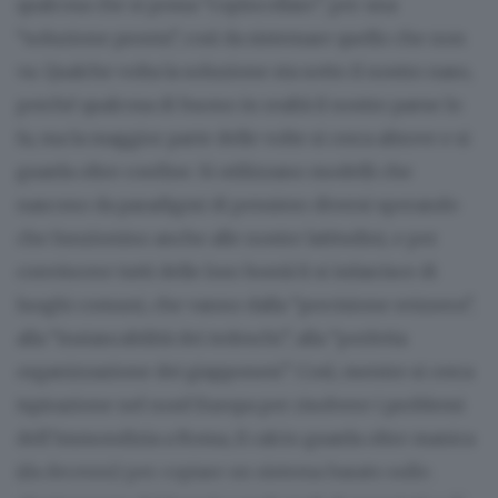
qualcosa che si possa “copincollare”, per una
“soluzione pronta”, così da sistemare quello che non
va. Qualche volta la soluzione sta sotto il nostro naso,
perché qualcosa di buono in realtà il nostro paese lo
fa, ma la maggior parte delle volte si cerca altrove e si
guarda oltre confine. Si utilizzano modelli che
nascono da paradigmi di pensiero diversi sperando
che funzionino anche alle nostre latitudini, e per
convincere tutti delle loro bontà li si infarcisce di
luoghi comuni, che vanno dalla “precisione svizzera”,
alla “instancabilità dei tedeschi”, alla “perfetta
organizzazione dei giapponesi”. Così, mentre si cerca
ispirazione nel nord Europa per risolvere i problemi
dell’immondizia a Roma, il calcio guarda oltre manica
(da decenni) per copiare un sistema basato sullo