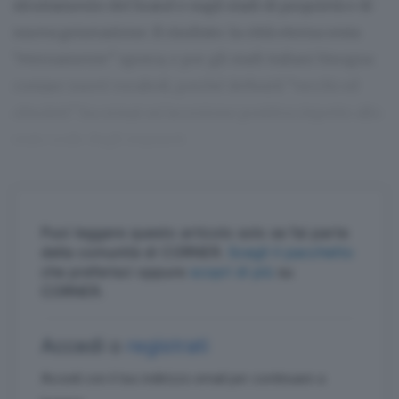
sfruttamento del brand e sugli stadi di proprietà e di
nuova generazione. Il risultato: la città eterna resta
“eternamente” sporca; e per gli stadi italiani bisogna
coniare nuovi vocaboli, perché definirli “vecchi ed
obsoleti” ha ormai un’accezione positiva rispetto allo
stato reale degli impianti.
Puoi leggere questo articolo solo se fai parte
della comunità di CORNER.
Scegli il pacchetto
che preferisci oppure
scopri di più
su
CORNER.
Accedi o
registrati
Accedi con il tuo indirizzo email per continuare a