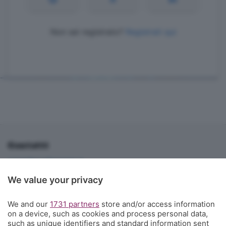
Non sei registrato?
Registrati qui
Contatti
corner@ecodibergamo.it
Iscriviti al gruppo di Corner per vedere le videochat. È solo per gli
We value your privacy
abbonati!
C'è anche un gruppo di Corner per tutti i tifosi
We and our
1731 partners
store and/or access information
on a device, such as cookies and process personal data,
L'Eco di Bergamo presenta Corner
such as unique identifiers and standard information sent