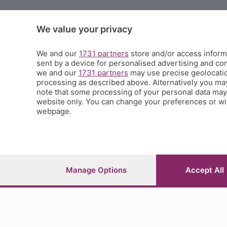
We value your privacy
We and our
1731 partners
store and/or access informa
sent by a device for personalised advertising and c
we and our
1731 partners
may use precise geolocation
processing as described above. Alternatively you ma
note that some processing of your personal data may n
website only. You can change your preferences or wit
webpage.
© COPYRIGHT 2026 - S.E.S.A.A.B. S.p.a. con sede in Viale Papa Giovanni XXIII
Iscritta al Registro Imprese di Bergamo al n.243762 | Capitale sociale Euro 1
Manage Options
Accept All