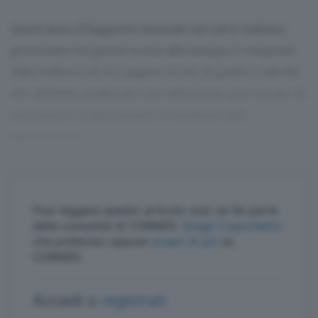
Quest’anno il Rapporto Annuale sul calcio italiano,
presentato nei giorni scorsi alla stampa, è composto
dalla bellezza di 244 pagine ricche di grafici e tabelle
che abbiamo analizzato con attenzione, per cercare di
raccontarvi, in più puntate, le tendenze più
significative.
Puoi leggere questo articolo solo se fai parte
della comunità di CORNER.
Scegli il pacchetto
che preferisci oppure
scopri di più
su
CORNER.
Accedi o
registrati