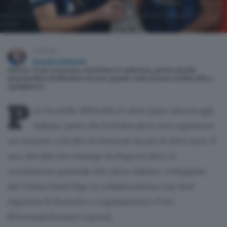
Bonfanti, Scalvini e Carnesecchi - giovani lanciati dall’Atalanta - con l’Europa
League
scritto da
Giovanni Cortinovis
Numero 14 per vocazione, mai titolare in redazione, giostra da jolly
proponendosi all’allenatore di turno quando crede di avere un’idea utile a
sparigliare le …
P
ur tra mille difficoltà, il calcio piace ancora agli
italiani, tanto che la Federcalcio non registrava
un numero così alto di tesserati da più di dieci anni. È
uno dei dati che emerge da ReportCalcio, il
censimento puntuale del calcio italiano, sviluppato
dal Centro Studi Figc in collaborazione con Arel
(Agenzia di Ricerche e Legislazione) e PwC
(PricewaterhouseCoopers).