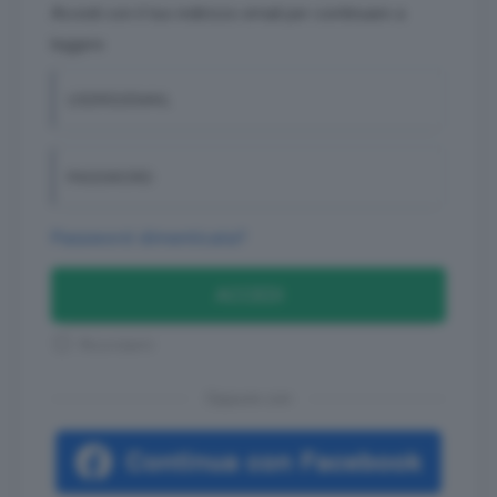
Accedi con il tuo indirizzo email per continuare a
leggere
USERID/EMAIL
PASSWORD
Password dimenticata?
ACCEDI
Ricordami
Oppure con