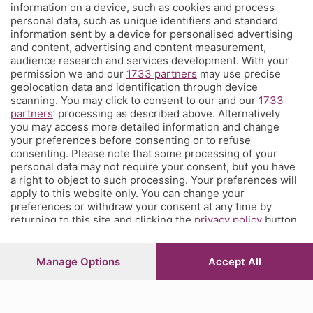
information on a device, such as cookies and process
L'Eco di Bergamo presenta Corner
personal data, such as unique identifiers and standard
information sent by a device for personalised advertising
È l'angolo dei tifosi dell'Atalanta costa meno di un caffè a settimana
and content, advertising and content measurement,
e ti propone una visione sul mondo del calcio e della tua squadra del
audience research and services development. With your
permission we and our
1733 partners
may use precise
cuore che non hai mai avuto prima, con contenuti inediti, analisi
geolocation data and identification through device
tecniche e
match analysis
, i racconti di Glenn Stromberg dall'Europa,
scanning. You may click to consent to our and our
1733
l'
amarcord
e molto altro. Se tifi Atalanta, Corner è il posto che fa
partners
’ processing as described above. Alternatively
per te. Ed è anche un posto in cui puoi parlare direttamente con la
you may access more detailed information and change
redazione e chiederci quel che vorresti sapere, vedere, leggere.
your preferences before consenting or to refuse
consenting. Please note that some processing of your
personal data may not require your consent, but you have
a right to object to such processing. Your preferences will
© COPYRIGHT 2026 - S.E.S.A.A.B. S.p.a. con sede in Viale Papa
apply to this website only. You can change your
Giovanni XXIII, 118 24121 Bergamo - E' vietata la riproduzione
preferences or withdraw your consent at any time by
anche parziale
returning to this site and clicking the
privacy policy
button
Iscritta al Registro Imprese di Bergamo al n.243762 | Capitale
sociale Euro 10.000.000 i.v.
at the bottom of the webpage.
Manage Options
Accept All