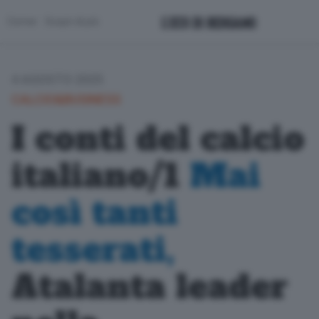
Corner
Scopri di più
4 AGOSTO 2025
CALCIO&BUSINESS
I conti del calcio
italiano/1
Mai
così tanti
tesserati,
Atalanta leader