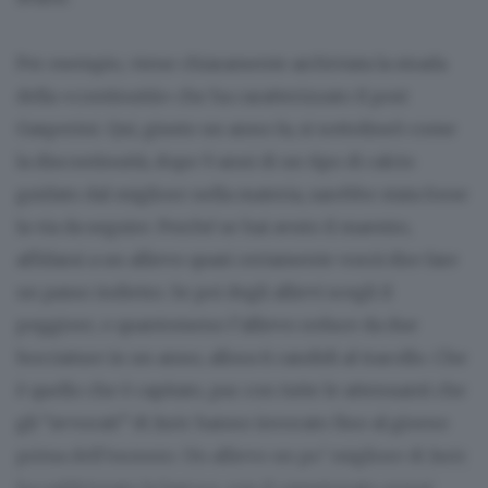
Per esempio, viene chiaramente archiviata la strada
della «continuità» che ha caratterizzato il post
Gasperini. Qui, giusto un anno fa, si sottolineò come
la discontinuità, dopo 9 anni di un tipo di calcio
guidato dal migliore nella materia, sarebbe stata forse
la via da seguire. Perché se hai avuto il maestro,
affidarsi a un allievo quasi certamente vorrà dire fare
un passo indietro. Se poi degli allievi scegli il
peggiore, o quantomeno l’allievo reduce da due
bocciature in un anno, allora ti candidi al tracollo. Che
è quello che è capitato, pur con tutte le attenuanti che
gli “avvocati” di Juric hanno invocato fino al giorno
prima dell’esonero. Un allievo un po’ migliore di Juric