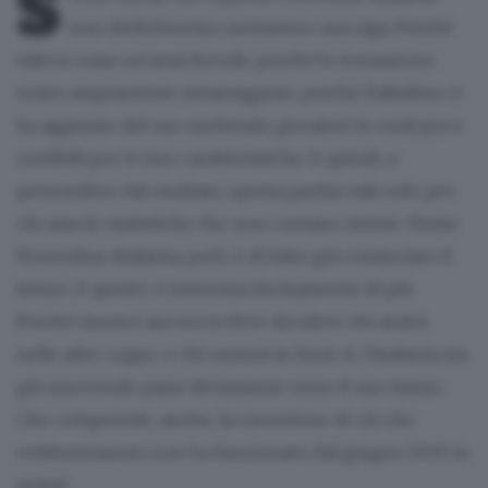
S
non dedicheremo nemmeno una riga. Perché
valeva come un’amichevole, perché le formazioni
erano ampiamente rimaneggiate, perché Palladino ci
ha aggiunto del suo mettendo giocatori in ruoli poco
credibili per le loro caratteristiche. E quindi, a
prescindere dal risultato, questa partita vale solo per
chi ama le statistiche che non contano niente. Finita
Fiorentina-Atalanta, però, è di fatto già cominciato il
futuro. E questo ci interessa decisamente di più.
Perché mentre ancora si deve decidere chi andrà
nelle altre coppe, e chi resterà in Serie A, l’Atalanta sta
già muovendo passi decisissimi verso il suo futuro.
Che comprende, anche, la correzione di ciò che
evidentemente non ha funzionato dal giugno 2025 in
avanti.