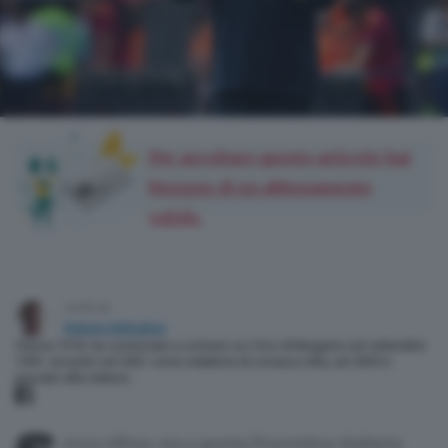
Per ascoltare questo articolo hai
bisogno di un abbonamento
valido.
scritto da
Roberto Belingheri
Classe 1974, ha cominciato a scrivere su L'Eco di Bergamo nel settembre
1993. Assunto nel 2001 come redattore di cronaca città, nel 2003 è
passato alla redazio…
enza offesa, ma a questa Fiorentina-Atalanta