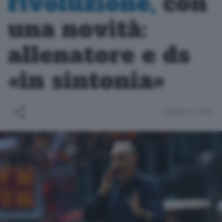
rivoluzione,
con
una novità:
allenatore e ds
«in sintonia»
Lettura 2 min.