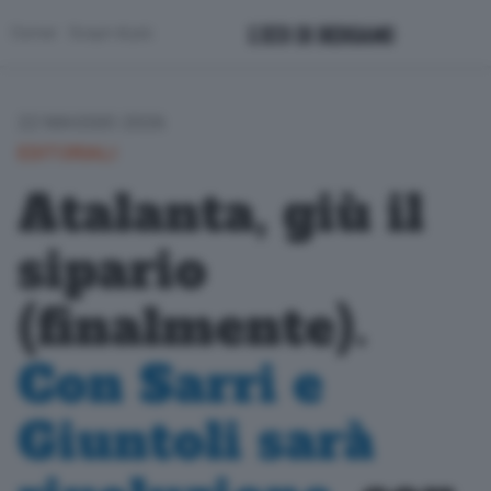
Corner
Scopri di più
22 MAGGIO 2026
EDITORIALI
Atalanta, giù il
sipario
(finalmente).
Con Sarri e
Giuntoli sarà