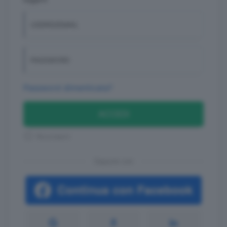
USERID/EMAIL
PASSWORD
Password dimenticata?
ACCEDI
Ricordami
Oppure con