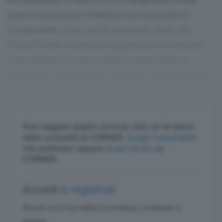
ha raddrizzato la barca e, con il campionato ormai
quasi compromesso, Palladino ha conquistato il
conquistabile. Certo, anche sprecando tanto. Ma
l’errore è stato commesso in partenza: la continuità
come illusione di poter ripetere quanto fatto da
Gasperini, e la scelta di un interprete non all’altezza.
Puoi leggere questo articolo solo se fai parte
della comunità di CORNER.
Scegli il pacchetto
che preferisci oppure
scopri di più
su
CORNER.
Accedi o
registrati
Accedi con il tuo indirizzo email per continuare a
leggere