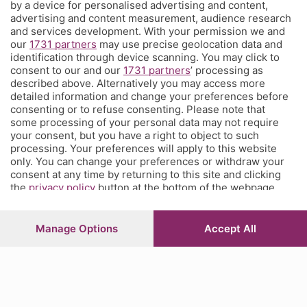
by a device for personalised advertising and content,
È l'angolo dei tifosi dell'Atalanta costa meno di un caffè a settimana
advertising and content measurement, audience research
e ti propone una visione sul mondo del calcio e della tua squadra del
and services development. With your permission we and
our
1731 partners
may use precise geolocation data and
cuore che non hai mai avuto prima, con contenuti inediti, analisi
identification through device scanning. You may click to
tecniche e
match analysis
, i racconti di Glenn Stromberg dall'Europa,
consent to our and our
1731 partners
’ processing as
l'
amarcord
e molto altro. Se tifi Atalanta, Corner è il posto che fa
described above. Alternatively you may access more
per te. Ed è anche un posto in cui puoi parlare direttamente con la
detailed information and change your preferences before
redazione e chiederci quel che vorresti sapere, vedere, leggere.
consenting or to refuse consenting. Please note that
some processing of your personal data may not require
your consent, but you have a right to object to such
processing. Your preferences will apply to this website
© COPYRIGHT 2026 - S.E.S.A.A.B. S.p.a. con sede in Viale Papa
only. You can change your preferences or withdraw your
Giovanni XXIII, 118 24121 Bergamo - E' vietata la riproduzione
consent at any time by returning to this site and clicking
anche parziale
the
privacy policy
button at the bottom of the webpage.
Iscritta al Registro Imprese di Bergamo al n.243762 | Capitale
sociale Euro 10.000.000 i.v.
Manage Options
Accept All