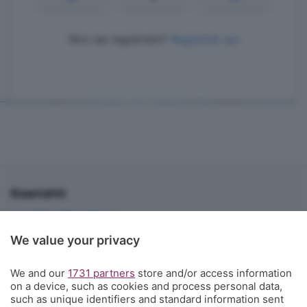
Non sei registrato?
Registrati qui
Contatti
corner@ecodibergamo.it
Iscriviti al gruppo di Corner per vedere le videochat. È solo per gli
We value your privacy
abbonati!
C'è anche un gruppo di Corner per tutti i tifosi
We and our
1731 partners
store and/or access information
on a device, such as cookies and process personal data,
L'Eco di Bergamo presenta Corner
such as unique identifiers and standard information sent