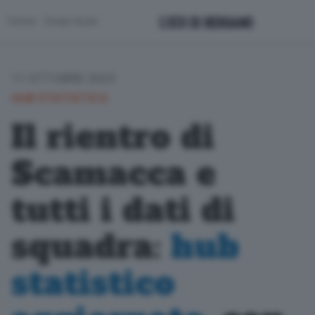
Corner
Scopri di più
11 OTTOBRE 2023
HUB STATISTICO
Il rientro di
Scamacca e
tutti i dati di
squadra:
hub
statistico