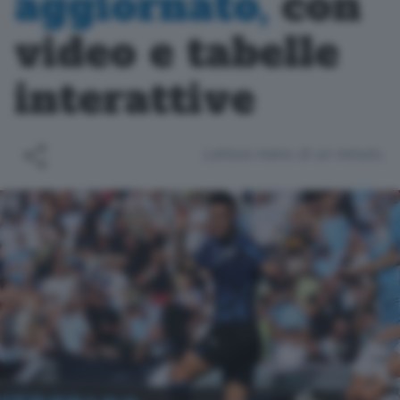
aggiornato,
con
video e tabelle
interattive
Lettura meno di un minuto.