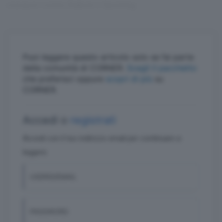
europee contro Rakow e Sporting.
Puoi leggere questo articolo solo se fai parte
della comunità di CORNER.
Scegli il pacchetto
che preferisci oppure
scopri di più
su
CORNER.
Accedi o
registrati
Accedi con il tuo indirizzo email per continuare a
leggere
USERID/EMAIL
PASSWORD