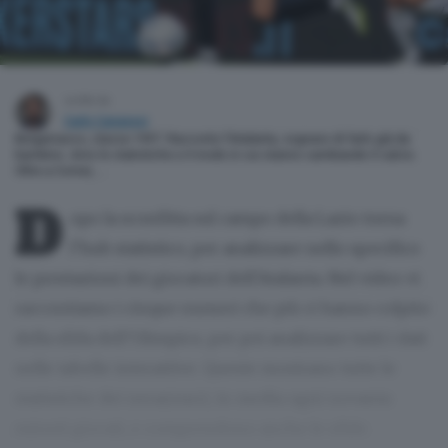
scritto da
Carlo Canavesi
Bergamasco, classe 1997. Racconto l’Atalanta, sognavo di farlo già da
bambino. Amo le statistiche e il modo in cui stanno cambiando il calcio.
Oltre a Corner, …
D
opo la sconfitta sul campo della Lazio torna
l’hub statistico, per analizzare nello specifico
le prestazioni dei giocatori dell’Atalanta. Nel video vi
raccontiamo i cinque numeri che più ci hanno colpito
della sfida dell’Olimpico, per poi analizzare tutti i dati
nelle tabelle interattive. Queste mostrano tutte le
statistiche dei nerazzurri, in media ogni novanta
minuti giocati, e comprendono anche le sfide