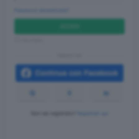
Password dimenticata?
ACCEDI
Ricordami
Oppure con
Non sei registrato?
Registrati qui