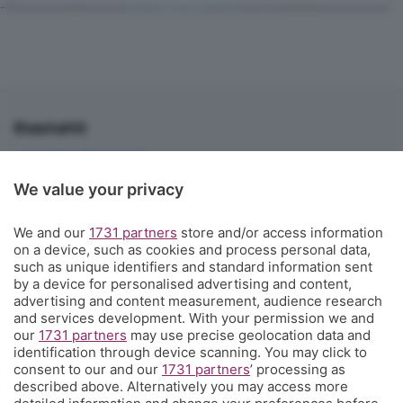
Contatti
corner@ecodibergamo.it
Iscriviti al gruppo di Corner per vedere le videochat. È solo per gli
We value your privacy
abbonati!
C'è anche un gruppo di Corner per tutti i tifosi
We and our
1731 partners
store and/or access information
on a device, such as cookies and process personal data,
L'Eco di Bergamo presenta Corner
such as unique identifiers and standard information sent
by a device for personalised advertising and content,
È l'angolo dei tifosi dell'Atalanta costa meno di un caffè a settimana
advertising and content measurement, audience research
e ti propone una visione sul mondo del calcio e della tua squadra del
and services development. With your permission we and
our
1731 partners
may use precise geolocation data and
cuore che non hai mai avuto prima, con contenuti inediti, analisi
identification through device scanning. You may click to
tecniche e
match analysis
, i racconti di Glenn Stromberg dall'Europa,
consent to our and our
1731 partners
’ processing as
l'
amarcord
e molto altro. Se tifi Atalanta, Corner è il posto che fa
described above. Alternatively you may access more
per te. Ed è anche un posto in cui puoi parlare direttamente con la