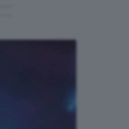
repara
azione