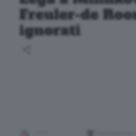
Freuler-de Roo
ignorati
bianconeri sono 
scritto da