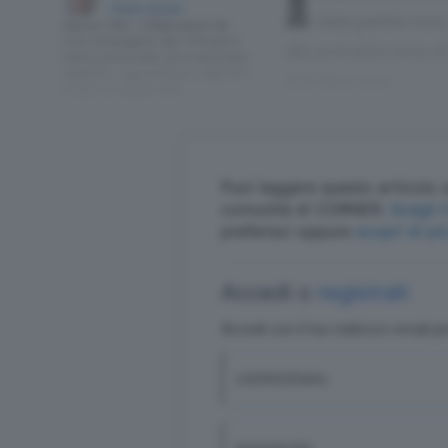
I
Pietro Serina
stata partita ver
Classe 1961, collaboratore de
L’Eco di Bergamo dal 1976 per il
alla probabile festa 
calcio provinciale, poi è diventato
redattore, caposervizio e dal 2011
dell’altra sera.
inviato al seguito dell…
Puoi leggere questo articolo s
comunità di CORNER.
S
preferisci oppure
scopri di pi
Accedi o
registrati
Accedi con il tuo indirizzo email p
USERID/EMAIL