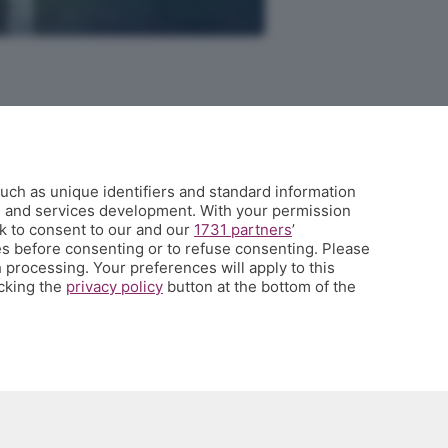
L'Eco di Bergamo presenta Corner
uch as unique identifiers and standard information
È l'angolo dei tifosi dell'Atalanta costa meno di un caffè a settimana
h and services development. With your permission
e ti propone una visione sul mondo del calcio e della tua squadra del
k to consent to our and our
1731 partners
’
cuore che non hai mai avuto prima, con contenuti inediti, analisi
s before consenting or to refuse consenting. Please
 processing. Your preferences will apply to this
tecniche e
match analysis
, i racconti di Glenn Stromberg dall'Europa,
icking the
privacy policy
button at the bottom of the
l'
amarcord
e molto altro. Se tifi Atalanta, Corner è il posto che fa
per te. Ed è anche un posto in cui puoi parlare direttamente con la
redazione e chiederci quel che vorresti sapere, vedere, leggere.