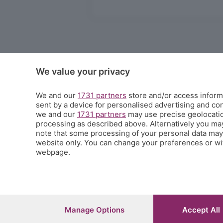
We value your privacy
We and our
1731 partners
store and/or access informa
sent by a device for personalised advertising and c
we and our
1731 partners
may use precise geolocation
processing as described above. Alternatively you ma
note that some processing of your personal data may n
website only. You can change your preferences or wit
webpage.
© COPYRIGHT 2026 - S.E.S.A.A.B. S.p.a. con sede in Viale Papa Giovanni XXIII
Iscritta al Registro Imprese di Bergamo al n.243762 | Capitale sociale Euro 1
Manage Options
Accept All