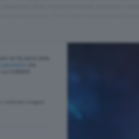
a, campionato falsato. Mentre nel mondo nerazzurro ci si p
di domenica prossima, c’è chi critica i campioni per la prest
olo se fai parte della
cegli il pacchetto
che
ù
su CORNER.
er continuare a leggere