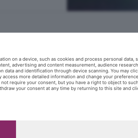
Contatti
tion on a device, such as cookies and process personal data, s
corner@ecodibergamo.it
ontent, advertising and content measurement, audience researc
Iscriviti al gruppo di Corner per vedere le videochat. È solo per gli
 data and identification through device scanning. You may clic
abbonati!
y access more detailed information and change your preference
ot require your consent, but you have a right to object to such
C'è anche un gruppo di Corner per tutti i tifosi
hdraw your consent at any time by returning to this site and cl
, 118 24121 Bergamo - E' vietata la riproduzione anche parziale
0.000.000 i.v.