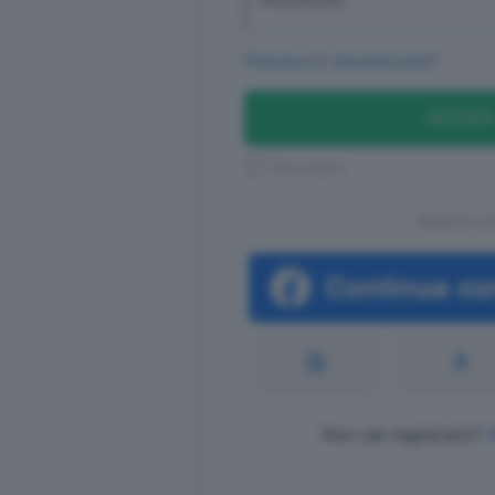
PASSWORD
Password dimenticata?
ACCEDI
Ricordami
Oppure co
Non sei registrato?