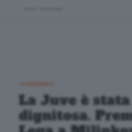
Corner
Scopri di più
LA DIAGONALE
La Juve è stata
dignitosa. Pre
Lega a Milinkov