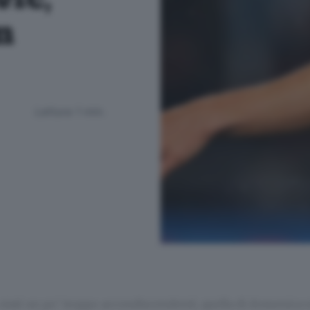
n
Lettura 1 min.
stati un po’ troppo accondiscendenti, quella di domenica 