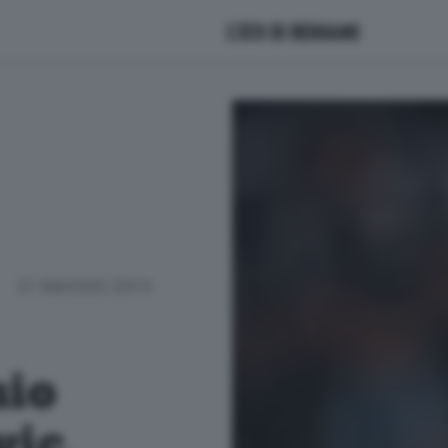
21 MAGGIO 2019
mio
ic,