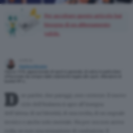
Per ascoltare questo articolo hai
bisogno di un abbonamento
valido.
scritto da
Gianluca Besana
Classe 1970, appassionato di sport in generale, di calcio in particolare.
Affascinato da sempre dalle statistiche legate allo sport. Allenatore di
basket FIP e…
D
ue partite, due pareggi, zero certezze. Il nuovo
ciclo dell’Atalanta si apre all’insegna
dell’attesa: di un’identità, di una svolta, di un segnale
tecnico o anche solo mentale. Ma per ora non arriva
nulla, se non una sensazione di confusione. Il