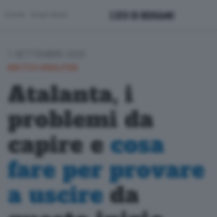
Corner
Scopri di più
1 SETTEMBRE 2025
MATCH ANALYSIS
Atalanta, i
problemi da
capire e
cosa
fare per provare
a uscire
da