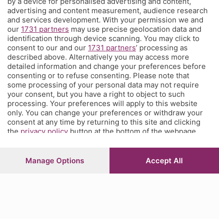
by a device for personalised advertising and content,
È l'angolo dei tifosi dell'Atalanta costa meno di un caffè a settimana
advertising and content measurement, audience research
e ti propone una visione sul mondo del calcio e della tua squadra del
and services development. With your permission we and
our
1731 partners
may use precise geolocation data and
cuore che non hai mai avuto prima, con contenuti inediti, analisi
identification through device scanning. You may click to
tecniche e
match analysis
, i racconti di Glenn Stromberg dall'Europa,
consent to our and our
1731 partners
’ processing as
l'
amarcord
e molto altro. Se tifi Atalanta, Corner è il posto che fa
described above. Alternatively you may access more
per te. Ed è anche un posto in cui puoi parlare direttamente con la
detailed information and change your preferences before
redazione e chiederci quel che vorresti sapere, vedere, leggere.
consenting or to refuse consenting. Please note that
some processing of your personal data may not require
your consent, but you have a right to object to such
processing. Your preferences will apply to this website
© COPYRIGHT 2026 - S.E.S.A.A.B. S.p.a. con sede in Viale Papa
only. You can change your preferences or withdraw your
Giovanni XXIII, 118 24121 Bergamo - E' vietata la riproduzione
consent at any time by returning to this site and clicking
anche parziale
the
privacy policy
button at the bottom of the webpage.
Iscritta al Registro Imprese di Bergamo al n.243762 | Capitale
sociale Euro 10.000.000 i.v.
Manage Options
Accept All