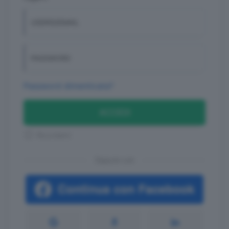
USERID/EMAIL
PASSWORD
Password dimenticata?
ACCEDI
Ricordami
Oppure con