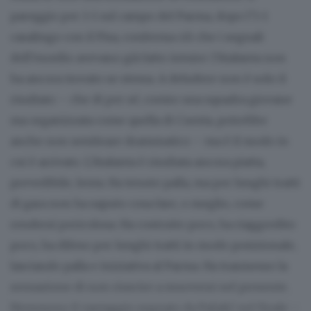
pareggio per 1-1 sul campo del Parma, dopo l’1-1
casalingo con il Pisa, conferma ciò che i segnali
dell’esordio avevano già fatto intuire: l’Atalanta non
ha ancora trovato se stessa. A deludere non è solo il
risultato – che di per sé, contro una squadra giovane
ma organizzata come quella di Cuesta, potrebbe
anche non sembrare drammatico – ma è il modo in
cui è arrivato. L’Atalanta è risultata ancora piatta,
prevedibile, lenta. Ha tenuto palla, ma per lunghi tratti
di gara non ha saputo cosa fare, o meglio, come
rendersi pericolosa. Ha costruito poco, ha riaggredito
poco, ha difeso per lunghi tratti in modo posizionale,
lasciando palla e iniziativa al Parma. Ha trasmesso la
sensazione di non riuscire a muoversi nel presente.
Nemmeno il vantaggio segnato da Pašalić nel finale –