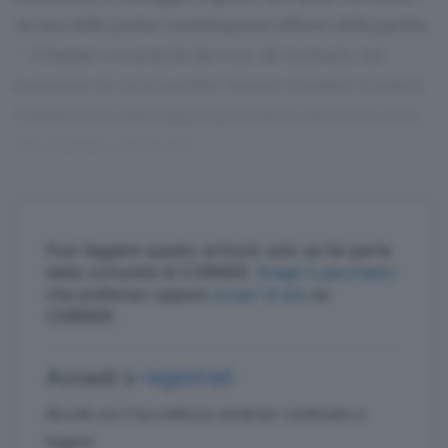
su una delle poche combinazioni efficaci della partita
– è bastato a scuoterla davvero. Al contrario, nel
momento in cui si sarebbe dovuto chiudere il match,
l’Atalanta si è fatta raggiungere da un Parma più vivo,
più affamato, più lucido.
Puoi leggere questo articolo solo se fai parte
della comunità di CORNER.
Scegli il pacchetto
che preferisci oppure
scopri di più
su
CORNER.
Accedi o
registrati
Accedi con il tuo indirizzo email per continuare a
leggere