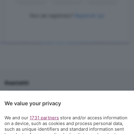
Non sei registrato?
Registrati qui
Contatti
corner@ecodibergamo.it
Iscriviti al gruppo di Corner per vedere le videochat. È solo per gli
We value your privacy
abbonati!
C'è anche un gruppo di Corner per tutti i tifosi
We and our
1731 partners
store and/or access information
on a device, such as cookies and process personal data,
L'Eco di Bergamo presenta Corner
such as unique identifiers and standard information sent