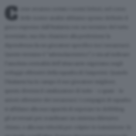
C
ome avranno notato i nostri lettori, nel corso
delle nostre analisi abbiamo spesso definito il
gioco espresso dall’Atalanta con un termine del tutto
inventato, ma che chiarisce alla perfezione la
dipendenza da un giocatore specifico tra i nerazzurri.
Questo termine è “ademolacentrico”, e sta ad indicare
l’assoluta centralità dell’attaccante nigeriano negli
sviluppi offensivi della squadra di Gasperini. Quando
l’Atalanta ha in campo il suo giocatore migliore,
questo diventa il catalizzatore di tutte - o quasi - le
azioni offensive dei nerazzurri. I compagni di squadra
si affidano alla sua capacità di superare in dribbling
gli avversari per scardinare un sistema difensivo
chiuso, o alla sua velocità per colpire in transizione. In