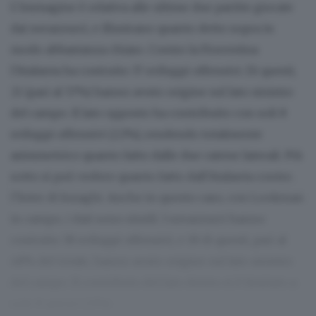
L’immagine è relativa alle ultime due partite giocate
dai nerazzurri, e illustrano quanto detto sopra in
modo abbastanza chiaro. Contro la Fiorentina
l’Atalanta ha costruito 37 sviluppi offensivi. Di questi,
21 (pari al 57%) hanno avuto origine sul lato sinistro
del campo. Il lato opposto ha contribuito con soli 8
sviluppi offensivi (22%), rendendo totalmente
asimmetrico quanto fatto dalle due catene laterali. Più
sotto si può vedere quanto fatto dall’Atalanta contro
l’Inter di Inzaghi. Anche in questo caso, con Lookman
in campo, i dati sono simili. I nerazzurri hanno
costruito 38 sviluppi offensivi, e 18 di questi, pari al
48% del totale, hanno avuto origine sul lato sinistro
del campo. Il contributo del lato destro si è limitato a
sole 8 azioni (21%).