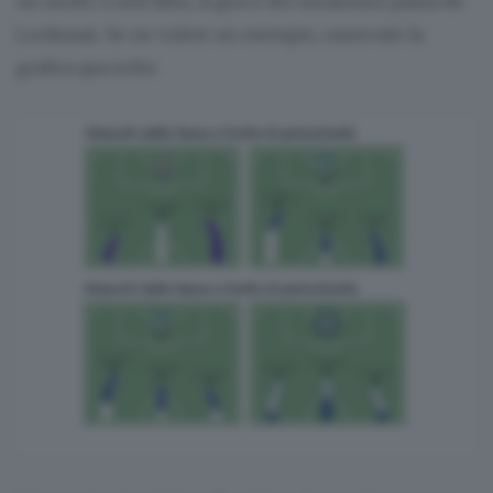
un modo o nell’altro, il gioco dei nerazzurri passa da
Lookman. Se ne volete un esempio, osservate la
grafica qua sotto.