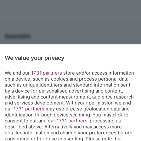
Contatti
corner@ecodibergamo.it
Iscriviti al gruppo di Corner per vedere le videochat. È solo per gli
We value your privacy
abbonati!
C'è anche un gruppo di Corner per tutti i tifosi
We and our
1731 partners
store and/or access information
on a device, such as cookies and process personal data,
L'Eco di Bergamo presenta Corner
such as unique identifiers and standard information sent
by a device for personalised advertising and content,
È l'angolo dei tifosi dell'Atalanta costa meno di un caffè a settimana
advertising and content measurement, audience research
e ti propone una visione sul mondo del calcio e della tua squadra del
and services development. With your permission we and
our
1731 partners
may use precise geolocation data and
cuore che non hai mai avuto prima, con contenuti inediti, analisi
identification through device scanning. You may click to
tecniche e
match analysis
, i racconti di Glenn Stromberg dall'Europa,
consent to our and our
1731 partners
’ processing as
l'
amarcord
e molto altro. Se tifi Atalanta, Corner è il posto che fa
described above. Alternatively you may access more
per te. Ed è anche un posto in cui puoi parlare direttamente con la
detailed information and change your preferences before
redazione e chiederci quel che vorresti sapere, vedere, leggere.
consenting or to refuse consenting. Please note that