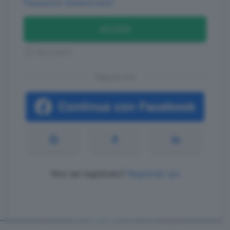
Password dimenticata?
ACCEDI
Ricordami
Oppure con
Non sei registrato?
Registrati qui