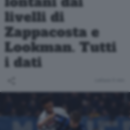
lontani dai
livelli di
Zappacosta e
Lookman. Tutti
i dati
Lettura 5 min.