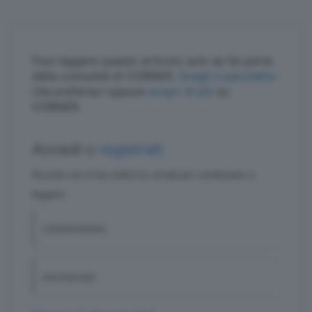
Puoi leggere questo articolo solo se fai parte
della comunità di CORNER.
Scegli il pacchetto
che preferisci oppure
scopri di più
su
CORNER.
Accedi o
registrati
Accedi con il tuo indirizzo email per continuare a
leggere
USERID/EMAIL
PASSWORD