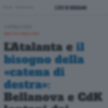
Corner
Scopri di più
3 APRILE 2025
MATCH ANALYSIS
L’Atalanta e
il
bisogno della
«catena di
destra»:
Bellanova e CdK