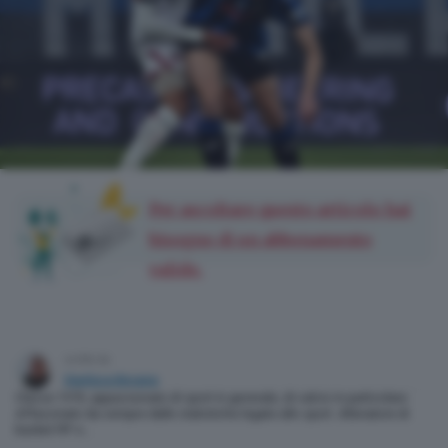
Per ascoltare questo articolo hai
bisogno di un abbonamento
valido.
scritto da
Gianluca Besana
Classe 1970, appassionato di sport in generale, di calcio in particolare.
Affascinato da sempre dalle statistiche legate allo sport. Allenatore di
basket FIP e…