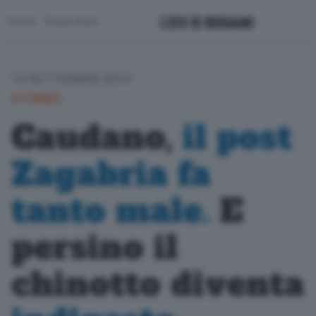
Corner
Scopri di più
19 SETTEMBRE 2019
STORIES
Caudano,
il post
Zagabria fa
tanto male.
E
persino il
chinotto diventa