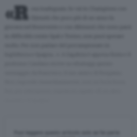
«R
osa inadeguata. Se vai in Champions con
Djimsiti che poco più di un anno fa
giocava nel Benevento e con difensori che sono parsi
in difficoltà contro Spal e Torino, non puoi sperare
molto. Per non parlare del precampionato in
Inghilterra e Spagna…». A Zagabria è appena finita e il
professor Caudano riceve su whatsapp questo
messaggio da Francesco, il suo amico di Bergamo.
Non risponde immediatamente, non ne ha la forza.
Poi, per educazione, manda un rapido «È un altro
mondo». E spegne.
Puoi leggere questo articolo solo se fai parte