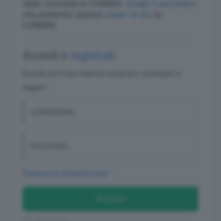
della comunità di CORNER.
Scegli il pacchetto
che preferisci oppure
scopri di più
su
CORNER.
Accedi o
registrati
Accedi con il tuo indirizzo email per continuare a
leggere
USERID/EMAIL
PASSWORD
Password dimenticata?
ACCEDI
Ricordami