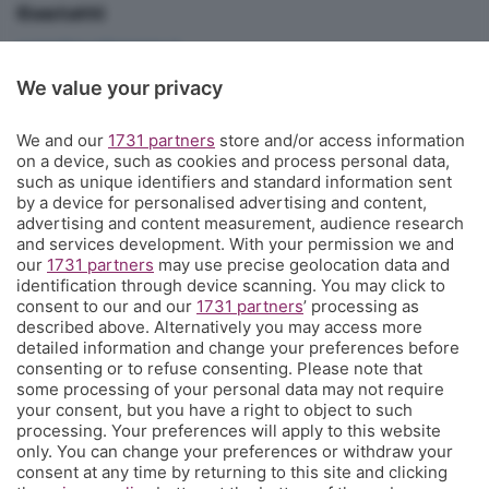
Contatti
corner@ecodibergamo.it
Iscriviti al gruppo di Corner per vedere le videochat. È solo per gli
We value your privacy
abbonati!
C'è anche un gruppo di Corner per tutti i tifosi
We and our
1731 partners
store and/or access information
on a device, such as cookies and process personal data,
L'Eco di Bergamo presenta Corner
such as unique identifiers and standard information sent
by a device for personalised advertising and content,
È l'angolo dei tifosi dell'Atalanta costa meno di un caffè a settimana
advertising and content measurement, audience research
e ti propone una visione sul mondo del calcio e della tua squadra del
and services development. With your permission we and
our
1731 partners
may use precise geolocation data and
cuore che non hai mai avuto prima, con contenuti inediti, analisi
identification through device scanning. You may click to
tecniche e
match analysis
, i racconti di Glenn Stromberg dall'Europa,
consent to our and our
1731 partners
’ processing as
l'
amarcord
e molto altro. Se tifi Atalanta, Corner è il posto che fa
described above. Alternatively you may access more
per te. Ed è anche un posto in cui puoi parlare direttamente con la
detailed information and change your preferences before
redazione e chiederci quel che vorresti sapere, vedere, leggere.
consenting or to refuse consenting. Please note that
some processing of your personal data may not require
your consent, but you have a right to object to such
processing. Your preferences will apply to this website
© COPYRIGHT 2026 - S.E.S.A.A.B. S.p.a. con sede in Viale Papa
only. You can change your preferences or withdraw your
Giovanni XXIII, 118 24121 Bergamo - E' vietata la riproduzione
consent at any time by returning to this site and clicking
anche parziale