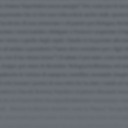
i chiama “Aspettativa senza assegni”. Poi, come per le inc
e ha pensato che si vive una volta sola (e anche male, spesso)
ha deciso di non rinunciare e di partire per Bologna. Ha fa
notato i treni (cambio obbligato a Torino) e acquistato il bi
ore vicino a quello degli ospiti. Claudio lo ha portato alla s
le ad andare a prenderlo (“tanto devo scendere per i figli c
 con il tuo stesso treno”). Il sabato è poi stato, a suo mod
 troppo, per esser di dicembre. Bologna bellissima, nel m
palesche le vetrine di zamponi, tortellini, mostarde, fungh
 echi lontani i portici di una città che ha dato i natali od os
ducci, Pascoli, Roversi, Pasolini e il pittore Morandi. Sen
i di cui il buon Elvio ha superficialissima conoscenza, co
di… Sfiziose le librerie storiche, come la “Nanni”. Fra quell
o senza meta per il centro, il buon Elvio ha tirato mezzog
come sarebbe stata la sua vita, in una città tanto bella e ca