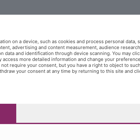
Contatti
tion on a device, such as cookies and process personal data, s
corner@ecodibergamo.it
ontent, advertising and content measurement, audience researc
Iscriviti al gruppo di Corner per vedere le videochat. È solo per gli
 data and identification through device scanning. You may clic
abbonati!
y access more detailed information and change your preference
ot require your consent, but you have a right to object to such
C'è anche un gruppo di Corner per tutti i tifosi
hdraw your consent at any time by returning to this site and cl
, 118 24121 Bergamo - E' vietata la riproduzione anche parziale
0.000.000 i.v.