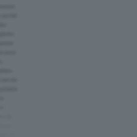
ursioni
, sicché
tto
glietto
tazione
he pure
o,
attino
i secchi
pitalità
za
me
e e le
iorno.
rica di