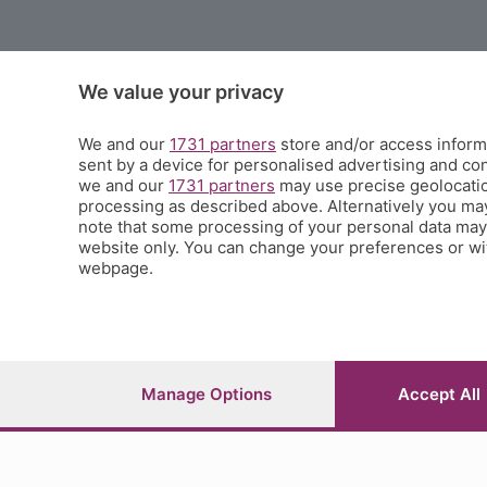
We value your privacy
We and our
1731 partners
store and/or access informa
sent by a device for personalised advertising and c
we and our
1731 partners
may use precise geolocation
processing as described above. Alternatively you ma
note that some processing of your personal data may n
website only. You can change your preferences or wit
webpage.
© COPYRIGHT 2026 - S.E.S.A.A.B. S.p.a. con sede in Viale Papa Giovanni XXIII
Iscritta al Registro Imprese di Bergamo al n.243762 | Capitale sociale Euro 1
Manage Options
Accept All