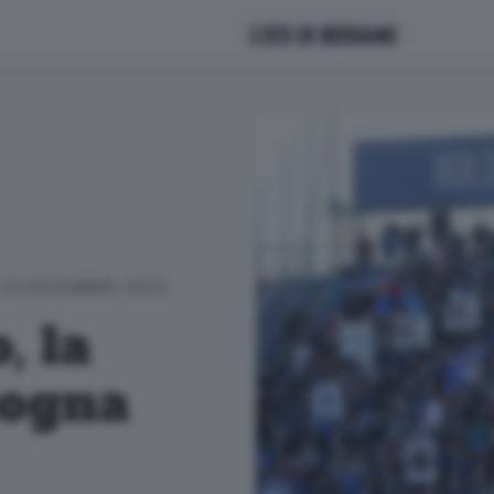
29 DICEMBRE 2023
, la
logna