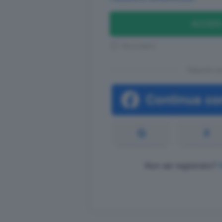
ACCEDI
Ricordami
Oppure co
Non sei registrato?