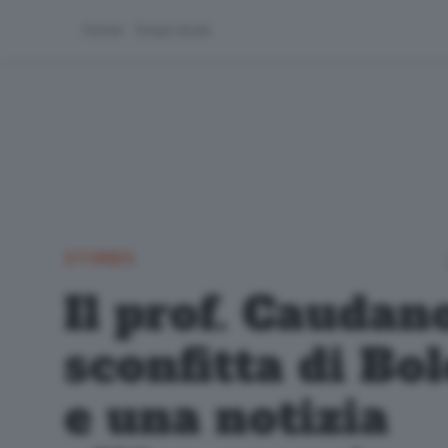
Corner
Scopri di più
STORIES
Il prof. Caudano
sconfitta di Bo
e una notizia