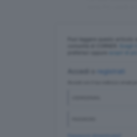
storia. Poi, a piedi, si
Puoi leggere questo articolo s
comunità di CORNER.
S
preferisci oppure
scopri di pi
Accedi o
registrati
Accedi con il tuo indirizzo email p
USERID/EMAIL
PASSWORD
Password dimenticata?