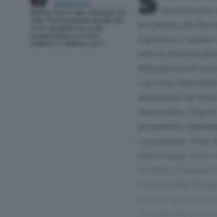
S
Stefano Corsi
tecnicamente s
Stefano Corsi è nato a Bergamo nel
1964, l’ha fisicamente lasciata nel
in trattoria, alla fin
1970 e da allora vive a Lodi.
Insegna lettere in un liceo
il professor Caudano 
milanese e collabora con l’ …
tutto in Internet: pre
della partita nel sett
e si è reso disponibi
arriveranno da Torino,
memorabile. Tiepido,
prenatalizio. Sardana
e parmigiano. Pieni di
a personaggi come Car
scendere ai cantautor
Guccini, Dalla, Mingar
chiese, e gironzoland
Più volte chiedendosi 