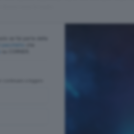
 è diretto verso lo stadio.
olo se fai parte della
cegli il pacchetto
che
ù
su CORNER.
er continuare a leggere