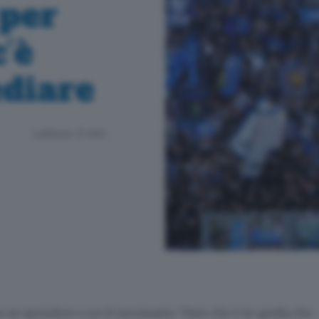
per
’è
diare
Lettura 3 min.
a: se spendere o no il necessario. Visto che è in quella che