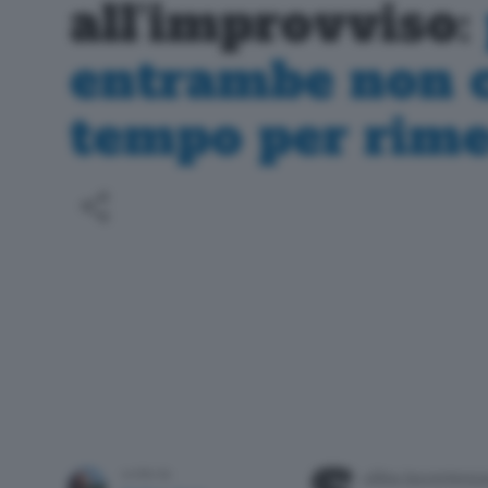
all’improvviso:
entrambe non c
tempo per rime
olita incertezz
scritto da