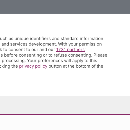
L'Eco di Bergamo presenta Corner
uch as unique identifiers and standard information
È l'angolo dei tifosi dell'Atalanta costa meno di un caffè a settimana
h and services development. With your permission
e ti propone una visione sul mondo del calcio e della tua squadra del
k to consent to our and our
1731 partners
’
cuore che non hai mai avuto prima, con contenuti inediti, analisi
s before consenting or to refuse consenting. Please
 processing. Your preferences will apply to this
tecniche e
match analysis
, i racconti di Glenn Stromberg dall'Europa,
icking the
privacy policy
button at the bottom of the
l'
amarcord
e molto altro. Se tifi Atalanta, Corner è il posto che fa
per te. Ed è anche un posto in cui puoi parlare direttamente con la
redazione e chiederci quel che vorresti sapere, vedere, leggere.