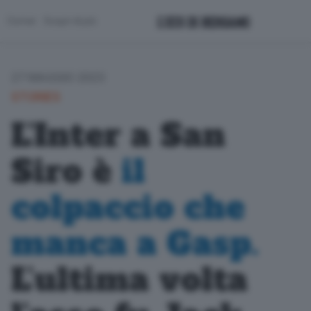
Corner
Scopri di più
27 MAGGIO 2023
STORIES
L’Inter a San
Siro è
il
colpaccio che
manca a Gasp.
L’ultima volta