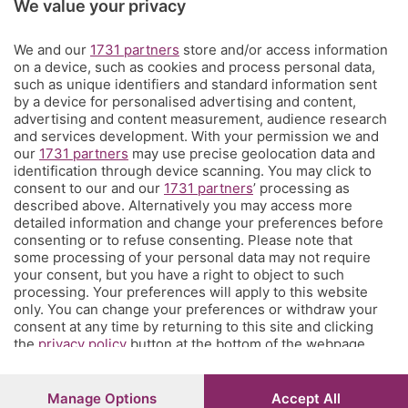
We value your privacy
abbonati!
C'è anche un gruppo di Corner per tutti i tifosi
We and our
1731 partners
store and/or access information
on a device, such as cookies and process personal data,
L'Eco di Bergamo presenta Corner
such as unique identifiers and standard information sent
by a device for personalised advertising and content,
È l'angolo dei tifosi dell'Atalanta costa meno di un caffè a settimana
advertising and content measurement, audience research
e ti propone una visione sul mondo del calcio e della tua squadra del
and services development. With your permission we and
our
1731 partners
may use precise geolocation data and
cuore che non hai mai avuto prima, con contenuti inediti, analisi
identification through device scanning. You may click to
tecniche e
match analysis
, i racconti di Glenn Stromberg dall'Europa,
consent to our and our
1731 partners
’ processing as
l'
amarcord
e molto altro. Se tifi Atalanta, Corner è il posto che fa
described above. Alternatively you may access more
per te. Ed è anche un posto in cui puoi parlare direttamente con la
detailed information and change your preferences before
redazione e chiederci quel che vorresti sapere, vedere, leggere.
consenting or to refuse consenting. Please note that
some processing of your personal data may not require
your consent, but you have a right to object to such
processing. Your preferences will apply to this website
© COPYRIGHT 2026 - S.E.S.A.A.B. S.p.a. con sede in Viale Papa
only. You can change your preferences or withdraw your
Giovanni XXIII, 118 24121 Bergamo - E' vietata la riproduzione
consent at any time by returning to this site and clicking
anche parziale
the
privacy policy
button at the bottom of the webpage.
Iscritta al Registro Imprese di Bergamo al n.243762 | Capitale
sociale Euro 10.000.000 i.v.
Manage Options
Accept All