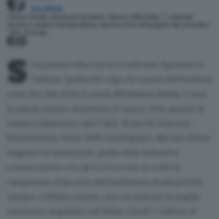
Dino Nikpalj
Curioso di tutto ed esperto di niente. Classe 1968 (ohibò…), maturità
tecnica e studi in Giurisprudenza, lavora a L’Eco di Bergamo dal novembre
1997. Vicecap…
S
e la prima volta non si scorda mai, figuriamoci
l’ultima. Quella del colpo da 3 punti dell’Atalanta
a San Siro lato Inter è ormai abbastanza datata, 9 anni
(e passa) orsono: domenica 23 marzo 2014 quando la
banda Colantuono cala il Jack. Al secolo Giacomo
Bonaventura, classe 1989, marchigiano, alla sua ultima
stagione in nerazzurro, quella della definitiva
consacrazione nel calcio che conta. In realtà il
campionato dopo non farà tantissima strada perché
sempre a Milano rimane, ma con indosso la maglia
rossonera: acquistato dal Milan a (soli) 7 milioni di