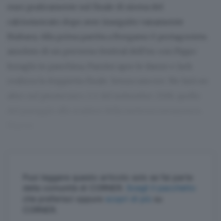
euro praticamente sul finale di sirena del
calciomercato dopo aver inseguito vanamente
Biabany. Alla prima partita a Bergamo è protagonista
assoluto di un perverso festival dell’ex: con Pippo
Inzaghi in panchina, Pazzini apre le danze e Jack
realizza la doppietta finale. Senza rancore. Ne farà un
altro nel pirotecnico 2-2 del settembre 2018, quello
del pareggio allo scadere della meteora nerazzurra
Rigoni.
Puoi leggere questo articolo solo se fai parte
della comunità di CORNER.
Scegli il pacchetto
che preferisci oppure
scopri di più
su
CORNER.