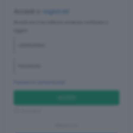
Accedi o
registrati
Accedi con il tuo indirizzo email per continuare a
leggere
USERID/EMAIL
PASSWORD
Password dimenticata?
ACCEDI
Ricordami
Oppure con