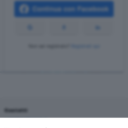
Non sei registrato?
Registrati qui
Contatti
corner@ecodibergamo.it
Iscriviti al gruppo di Corner per vedere le videochat. È solo per gli