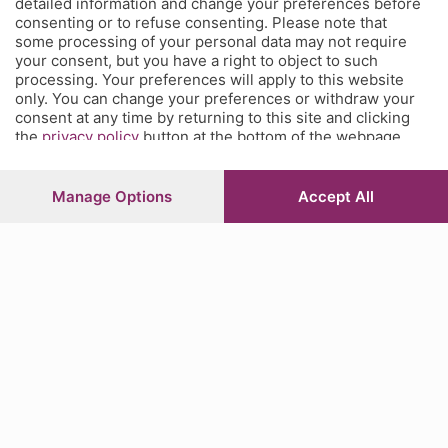
detailed information and change your preferences before
mi racconto»
consenting or to refuse consenting. Please note that
some processing of your personal data may not require
your consent, but you have a right to object to such
processing. Your preferences will apply to this website
only. You can change your preferences or withdraw your
Lui, il signor campionato, che per quasi dieci mesi all’anno ci
consent at any time by returning to this site and clicking
tiene tutti col fiato sospeso, ci racconta sensazioni, opinioni.
the
privacy policy
button at the bottom of the webpage.
E svela un dettaglio sullo spezzatino.
Manage Options
Accept All
Lettura 3 min.
scritto da
Roberto Belingheri
Classe 1974, ha cominciato a scrivere su L'Eco di Bergamo nel settembre
1993. Assunto nel 2001 come redattore di cronaca città, nel 2003 è
passato alla redazio…
Pronto, è il campionato?
“Risponde la segreteria telefonica del campionato,