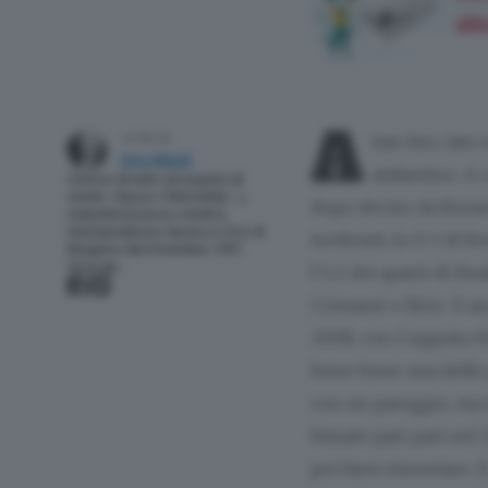
abb
A
San Siro, lato
scritto da
Dino Nikpalj
atalantino. A 
Curioso di tutto ed esperto di
niente. Classe 1968 (ohibò…),
dopo deciso da Bonaci
maturità tecnica e studi in
Giurisprudenza, lavora a L’Eco di
tredicisti, lo 0-3 di 
Bergamo dal novembre 1997.
Vicecap…
l’1-2 dei quarti di fi
Cristante e Ilicic. E 
2008, con Coppola ch
bene forse una delle 
con un pareggio, ma d
bissato pari pari nel 
poi farsi rimontare. 