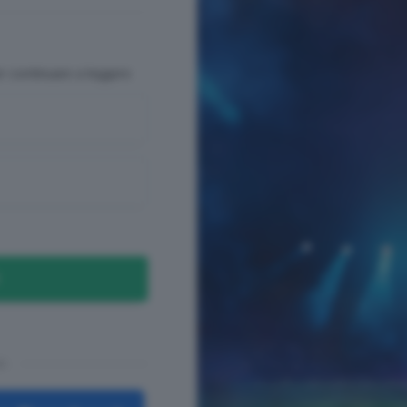
er continuare a leggere
n