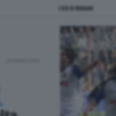
20 APRILE 2025
.
lta