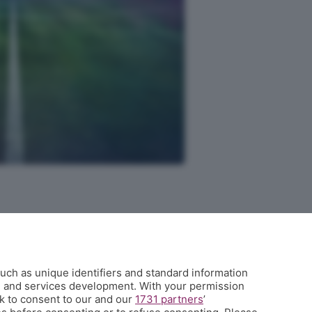
L'Eco di Bergamo presenta Corner
uch as unique identifiers and standard information
È l'angolo dei tifosi dell'Atalanta costa meno di un caffè a settimana
h and services development. With your permission
e ti propone una visione sul mondo del calcio e della tua squadra del
k to consent to our and our
1731 partners
’
cuore che non hai mai avuto prima, con contenuti inediti, analisi