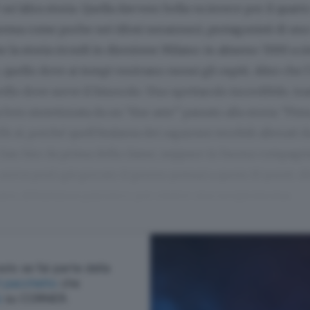
n’altra storia. Quella davvero bella va invece per il quarto
essa come poche nei tifosi nerazzurri, protagonisti di uno
e la storia ricordi in direzione Milano: in almeno 7.000 a r
 quello dove ai tempi venivano messi gli ospiti. Altro che l
vello dove serve il binocolo. Uno spettacolo incredibile, tra
a ben sintetizzata da un “due aste” passato alla storia: “Pista
 Eh sì, perché quell’Atalanta dei ragazzini terribili allenati d
 San Siro da prima della classe, seppure in buona compagn
aveva però già giocato il giorno prima) a quota 10 punti. A
naca, abbastanza pazzesco per essere una neopromossa.
olo se fai parte della
cegli il pacchetto
che
ù
su CORNER.