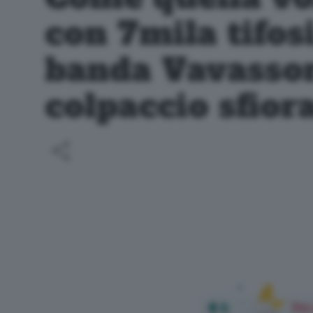
con 7mila tifosi
banda Vavassori
colpaccio sfior
Per