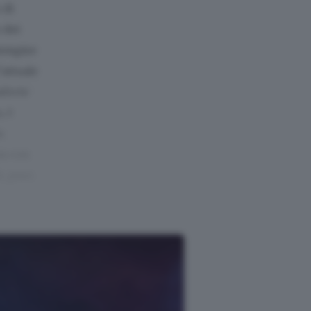
 di
 dei
iempire
’attuale
sferte
, è
a
ia con
h, pure