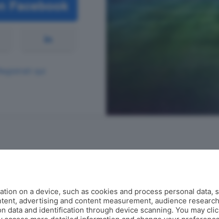
Registrati qui
Contatti
tion on a device, such as cookies and process personal data, s
corner@ecodibergamo.it
ontent, advertising and content measurement, audience researc
Iscriviti al gruppo di Corner per vedere le videochat. È solo per gli
 data and identification through device scanning. You may clic
abbonati!