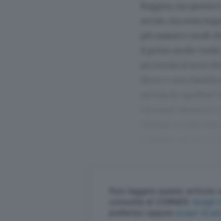
Reggina, ma questa è u
secolo, ma resta impr
più massicci esodi ch
il primo anello verde,
piccionaia al terzo li
libere e una classific
arrivata la capolista”.
Giovanni Vavassori a
Udinese e Lazio (che 
imbattuta per la cro
Puoi leggere questo articolo s
comunità di CORNER.
S
preferisci oppure
scopri di pi