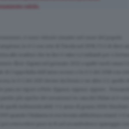
onamento valido.
 rossonero, ci sono vittorie rimaste nel cuore del popolo
campione, lo 0-1 con rete di Tavola nel 1978, l’1-2 di dieci a
na allo scadere che in lire è valso 4,3 miliardi per 4 fortun
Romero-Ilicic-Zapata nel gennaio 2021 a spalti vuoti causa C
nale di Coppa Italia dell’anno scorso o lo 0-2 del 2018 con ret
ancora, lo 0-1 del 2015 deciso da Denis o un altro 1-2, quello 
e para un rigore a Pirlo. Eppure, eppure, eppure… Pensand
partite più epiche dei nerazzurri in casa del Milan si è con
i quelli indimenticabili: 3-3, anno di grazia 2000. Risultato
2003 quando l’Atalanta si era trovata addirittura avanti 3-0 
E poi retrocedere pure in B nel rocambolesco spareggio con