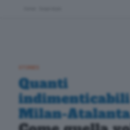
Corner
Scopri di più
STORIES
Quanti
indimenticabili
Milan-Atalanta
Come quella vo