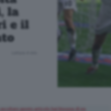
, la
 e il
ato
Lettura 4 min.
 ascoltare questo articolo hai bisogno di un