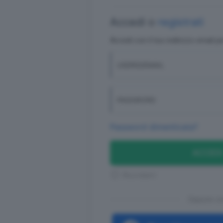
Accedi o
registrati
Accedi con il tuo indirizzo email p
USERID/EMAIL
PASSWORD
Password dimenticata?
ACCEDI
Ricordami
Oppure co