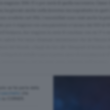
la stagione 1936-37 e per metà di quella successiva. Classe 
a, ha giocato anche nella Juventus ma soprattutto in quel 
uno scudetto nel 1914. I nerostellati sono stati anche la pr
o per 6 stagioni con una parentesi a Carrara: dal 1933 al 19
dell’Atalanta, due stagioni in serie B concluse con un 5° e u
ei cadetti. Poi viene chiamato nientemeno che da Vittorio 
ioni del Mondo, a fargli da vice alle Olimpiadi di Berlino d
il Napoli di Achille Lauro il primo anno di A si piazza al 13
a retrocessione e nel secondo viene sollevato dall’incarico.
olo se fai parte della
cegli il pacchetto
che
ù
su CORNER.