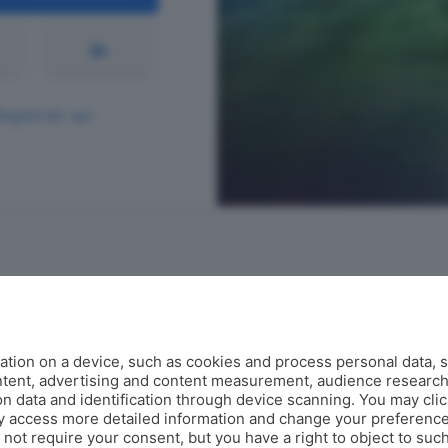
Registrati qui
Contatti
tion on a device, such as cookies and process personal data, s
corner@ecodibergamo.it
ontent, advertising and content measurement, audience researc
Iscriviti al gruppo di Corner per vedere le videochat. È solo per gli
 data and identification through device scanning. You may clic
abbonati!
y access more detailed information and change your preference
ot require your consent, but you have a right to object to such
C'è anche un gruppo di Corner per tutti i tifosi