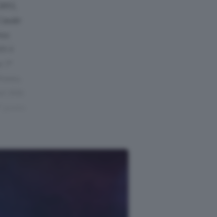
1892,
Casale
ima
35 è
n 7°
Pozzo,
el 1936
° posto