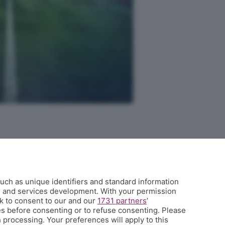
L'Eco di Bergamo presenta Corner
uch as unique identifiers and standard information
È l'angolo dei tifosi dell'Atalanta costa meno di un caffè a settimana
h and services development. With your permission
e ti propone una visione sul mondo del calcio e della tua squadra del
k to consent to our and our
1731 partners
’
cuore che non hai mai avuto prima, con contenuti inediti, analisi
s before consenting or to refuse consenting. Please
 processing. Your preferences will apply to this
tecniche e
match analysis
, i racconti di Glenn Stromberg dall'Europa,