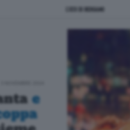
3 NOVEMBRE 2024
lanta
e
coppa
sieme