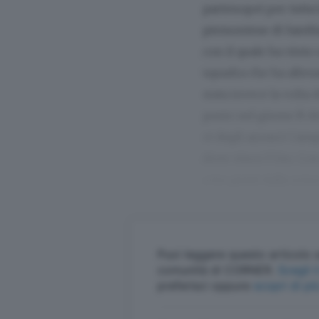
partenopei per tutta 
piemontese di Santhi
con il quale ha vinto 
squadra che ha allenat
stata invece la volta 
posto nel girone B d
ct degli azzurri Camp
dove vince l’Oro. Con 
a tre punti dalla zon
Puoi leggere questo articolo s
comunità di CORNER.
S
preferisci oppure
scopri di pi