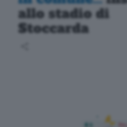
allo stadio di
Stoccarda
Per