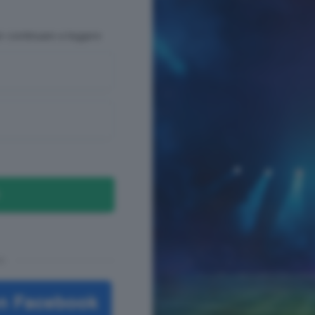
er continuare a leggere
n