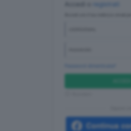
Accedi o
registrati
Accedi con il tuo indirizzo email p
USERID/EMAIL
PASSWORD
Password dimenticata?
ACCEDI
Ricordami
Oppure co