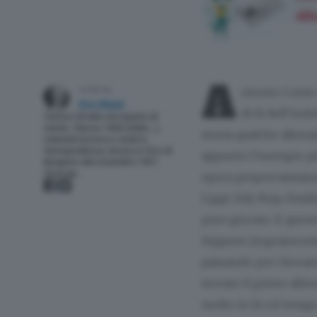
abb
A
ntonio Conte 
scritto da
Dino Nikpalj
di là dell’indu
Curioso di tutto ed esperto di
niente. Classe 1968 (ohibò…),
storia qualche allena
maturità tecnica e studi in
Giurisprudenza, lavora a L’Eco di
appunto l’esempio più
Bergamo dal novembre 1997.
Vicecap…
epoca prepercassiana
Lippi, Edy Reja, Emi
pure giocato. E quest
Jeppson (soprannomin
passando per Giovanni
trovare il primo all
molto in là col tempo