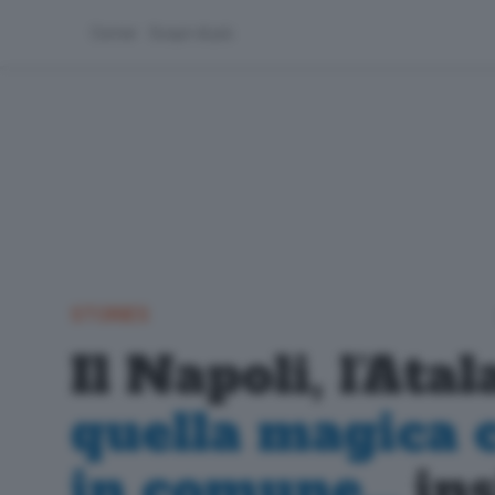
Corner
Scopri di più
STORIES
Il Napoli, l’Ata
quella magica 
in comune...
in