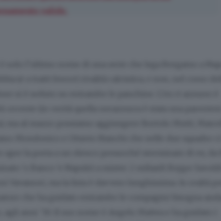
onamento valido.
è solo l’ultimo nome di una serie che lega Bergamo a Napo
bbia (e a tratti feroce) rivalità calcistica, e non, nel corso del
tore si è seduto su entrambe le panchine. L’ex ct azzurro è
 recente (in verità quella nerazzurra è stata una parentesi
), ma al mazzo possiamo aggiungere Bortolo Mutti, Marce
liano Mondonico e Ottavio Bianchi che nelle due squadre ci
o apre la porta a un elenco pressoché sterminato di ex, da
ato ‘o Banco ‘e Napule) a mister 2 miliardi Beppe Savold
 Vavassori, ma la lista è davvero lunghissima. In realtà p
enatore che ha guidato entrambe le compagini bisogna and
, agli anni ’30. Il suo nome è Angelo Mattea e ha guidato i