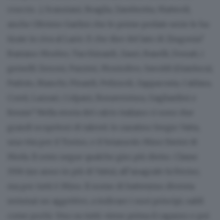
cruccio…), Scanziani, Braglia, Zambrotta, Matteoli,
anche Oliviero Garlini che le prime pedate serie le ha
tirate in riva al Lario. E che dire del lato di Zingonia?
Bastano Morfeo, Tacchinardi, Zauri, Baselli, Donati, i
gemelli Zenoni, Pazzini, Montolivo, Savoldi (Gianluca),
Padoin, Bianchi, Pinardi, Pelizzoli, Zappacosta, Caldara,
Conti, Lazzari, Colpani, Bonaventura, Gagliardini e
Kessie? Nella storia del calcio italiano ci sono due
grandi scopritori di talenti: lo zaratino Sergio Vatta,
una vita per il Torino, e il brianzolo Mino Favini di
Meda. Il resto segue qualche giro più dietro. Classe
1936 (un anno in più di Vatta), all’anagrafe fa Fermo,
ma per tutti è Mino. Il nome di battesimo diventa
semmai un aggettivo, a indicare i suoi principi, saldi
come pochi. Uno su tutti: viene prima il ragazzo e poi