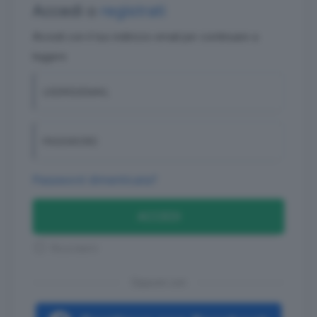
Accedi o
registrati
Accedi con il tuo indirizzo email per continuare a
leggere
USERID/EMAIL
PASSWORD
Password dimenticata?
ACCEDI
Ricordami
Oppure con