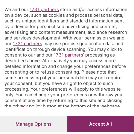
C'è anche un gruppo di Corner per tutti i tifosi
We and our
1731 partners
store and/or access information
on a device, such as cookies and process personal data,
L'Eco di Bergamo presenta Corner
such as unique identifiers and standard information sent
by a device for personalised advertising and content,
È l'angolo dei tifosi dell'Atalanta costa meno di un caffè a settimana
advertising and content measurement, audience research
e ti propone una visione sul mondo del calcio e della tua squadra del
and services development. With your permission we and
our
1731 partners
may use precise geolocation data and
cuore che non hai mai avuto prima, con contenuti inediti, analisi
identification through device scanning. You may click to
tecniche e
match analysis
, i racconti di Glenn Stromberg dall'Europa,
consent to our and our
1731 partners
’ processing as
l'
amarcord
e molto altro. Se tifi Atalanta, Corner è il posto che fa
described above. Alternatively you may access more
per te. Ed è anche un posto in cui puoi parlare direttamente con la
detailed information and change your preferences before
redazione e chiederci quel che vorresti sapere, vedere, leggere.
consenting or to refuse consenting. Please note that
some processing of your personal data may not require
your consent, but you have a right to object to such
processing. Your preferences will apply to this website
© COPYRIGHT 2026 - S.E.S.A.A.B. S.p.a. con sede in Viale Papa
only. You can change your preferences or withdraw your
Giovanni XXIII, 118 24121 Bergamo - E' vietata la riproduzione
consent at any time by returning to this site and clicking
anche parziale
the
privacy policy
button at the bottom of the webpage.
Iscritta al Registro Imprese di Bergamo al n.243762 | Capitale
sociale Euro 10.000.000 i.v.
Manage Options
Accept All