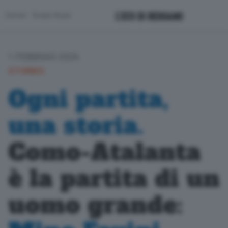
Corner
Scopri di più
1 FEBBRAIO 2026
STORIES
Ogni partita,
una storia.
Como-Atalanta
è la partita di un
uomo grande: