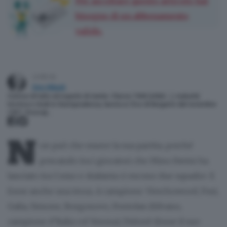
Per ascoltare questo articolo hai
bisogno di un abbonamento
valido.
scritto da
Dino Nikpalj
Curioso di tutto ed esperto di niente. Classe 1968 (ohibò…), maturità
tecnica e studi in Giurisprudenza, lavora a L’Eco di Bergamo dal novembre
1997. Vicecap…
N
on può che essere la sua partita, perché
pescando tra i giocatori che Mino Favini ha
lanciato tra Como e Atalanta ci escono due squadre. E
forse anche una terza. A campione: Vierchowood, Fusi,
Galia, Simone, Borgonovo, Fontolan (Silvano,
campione d’Italia col Verona), Didonè (forse il suo