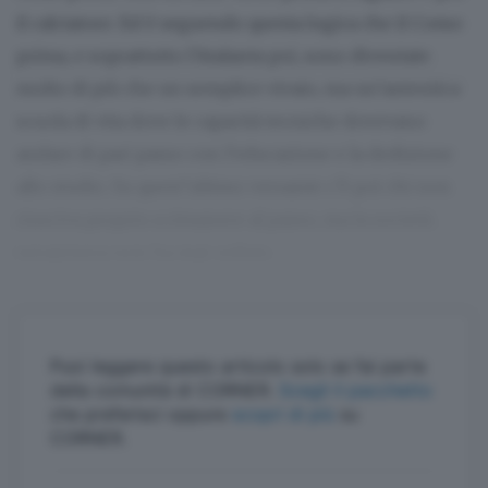
il calciatore. Ed è seguendo questa logica che il Como
prima, e soprattutto l’Atalanta poi, sono diventate
molto di più che un semplice vivaio, ma un’autentica
scuola di vita dove le capacità tecniche dovevano
andare di pari passo con l’educazione e la dedizione
allo studio. Su quest’ultimo versante c’è poi chi non
riusciva proprio a rimanere al passo, ma la società
nerazzurra non ha mai ceduto.
Puoi leggere questo articolo solo se fai parte
della comunità di CORNER.
Scegli il pacchetto
che preferisci oppure
scopri di più
su
CORNER.