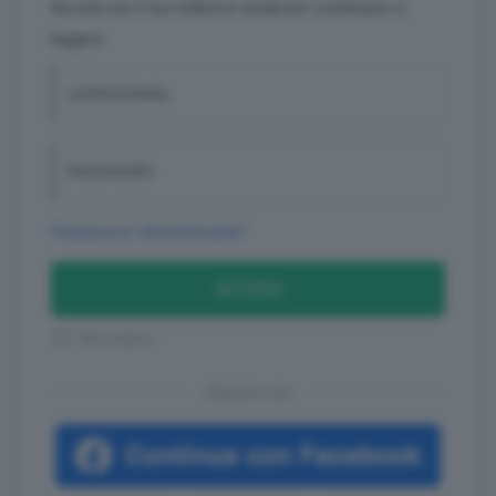
Accedi con il tuo indirizzo email per continuare a
leggere
USERID/EMAIL
PASSWORD
Password dimenticata?
ACCEDI
Ricordami
Oppure con