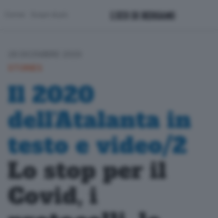
Corner
Scopri di più
28 DICEMBRE 2020
STORIES
Il 2020
dell’Atalanta in
testo e video/2
Lo stop per il
Covid, i