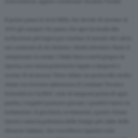
retrocessioni, oppure continuare durante l’estate.
Il primo passo lo fa la UEFA, che decide di rinviare al
2021 gli europei. Un passo che apre la strada alla
scelta forse più logica per tutelare il mondo del calcio
nei confronti di chi detiene i diritti televisivi: finire il
campionato in estate. L’Italia fissa a metà giugno la
ripresa, non senza polemiche legate a tamponi e
norme di sicurezza. Viene stilato un protocollo molto
chiaro tra Governo (attraverso il Comitato Tecnico
Scientifico) e la FIGC: ciclo di tamponi prima di ogni
partita, i negativi possono giocare, i positivi vanno in
isolamento. Si giocherà, ovviamente, a porte chiuse.
Questo causa la polemica delle frange più calde delle
tifoserie italiane, che vorrebbero ripartire solo