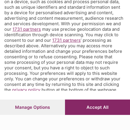
on a device, such as cookies and process personal data,
L'Eco di Bergamo presenta Corner
such as unique identifiers and standard information sent
by a device for personalised advertising and content,
È l'angolo dei tifosi dell'Atalanta costa meno di un caffè a settimana
advertising and content measurement, audience research
e ti propone una visione sul mondo del calcio e della tua squadra del
and services development. With your permission we and
our
1731 partners
may use precise geolocation data and
cuore che non hai mai avuto prima, con contenuti inediti, analisi
identification through device scanning. You may click to
tecniche e
match analysis
, i racconti di Glenn Stromberg dall'Europa,
consent to our and our
1731 partners
’ processing as
l'
amarcord
e molto altro. Se tifi Atalanta, Corner è il posto che fa
described above. Alternatively you may access more
per te. Ed è anche un posto in cui puoi parlare direttamente con la
detailed information and change your preferences before
redazione e chiederci quel che vorresti sapere, vedere, leggere.
consenting or to refuse consenting. Please note that
some processing of your personal data may not require
your consent, but you have a right to object to such
processing. Your preferences will apply to this website
© COPYRIGHT 2026 - S.E.S.A.A.B. S.p.a. con sede in Viale Papa
only. You can change your preferences or withdraw your
Giovanni XXIII, 118 24121 Bergamo - E' vietata la riproduzione
consent at any time by returning to this site and clicking
anche parziale
the
privacy policy
button at the bottom of the webpage.
Iscritta al Registro Imprese di Bergamo al n.243762 | Capitale
sociale Euro 10.000.000 i.v.
Manage Options
Accept All