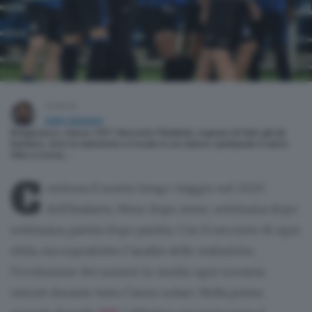
scritto da
Carlo Canavesi
Bergamasco, classe 1997. Racconto l’Atalanta, sognavo di farlo già da
bambino. Amo le statistiche e il modo in cui stanno cambiando il calcio.
Oltre a Corner, …
C
ontinua il nostro lungo viaggio nel 2020
dell’Atalanta. Mese dopo mese, settimana dopo
settimana, partita dopo partita. Con il racconto di ogni
sfida, ma soprattutto l’analisi delle statistiche,
l’evoluzione dei numeri in media ogni novanta
minuti durante tutto l’anno solare. Nella prima