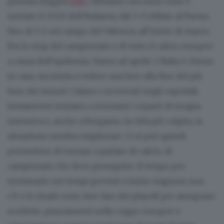
puntata (leggila
QUI
) abbiamo racconta come è
iniziato il 2020 dell’Atalanta, dal 5-0 rifilato al Parma
fino al 3-4 sul campo del Valencia, all’inizio di marzo.
Poi lo stop del campionato e di tutto il calcio europeo
a causa dell’epidemia. Siamo ad aprile. L’Italia è chiusa
in casa, ma inizia a vedere una luce alla fine del più
buio dei tunnel. Calano i ricoverati negli ospedali,
lentamente iniziano a svuotarsi i reparti di terapia
intensiva e, anche a Bergamo, la città più colpita, la
situazione sembra migliorare. Ci si può quindi
permettere di tornare a parlare di calcio, di
campionato che deve proseguire. Il tempo per
terminarlo nei tempi previsti a inizio stagione non
c’è e le strade sono due: fare dei playoff per assegnare
scudetto, piazzamenti nelle coppe europee e