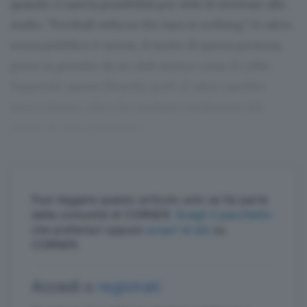
quando ci sarà la possibilità per tutti di rientrare allo
stadio. “Football without the fans is nothing”, il calcio
senza pubblico è niente, il motto di questa protesta,
preso in prestito da un club storico come il Celtic.
Seguendo questa filosofia, però, il calcio sarebbe
ancora fermo, oltre che spolpato totalmente dal
punto di vista economico.
Puoi leggere questo articolo solo se fai parte
della comunità di CORNER.
Scegli il pacchetto
che preferisci oppure
scopri di più
su
CORNER.
Accedi o
registrati