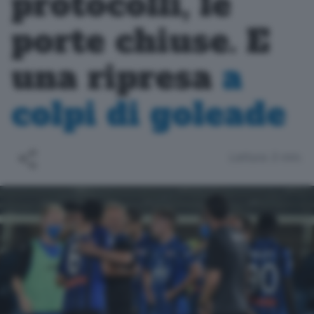
protocolli, le
porte chiuse. E
una ripresa
a
colpi di
goleade
Lettura 3 min.