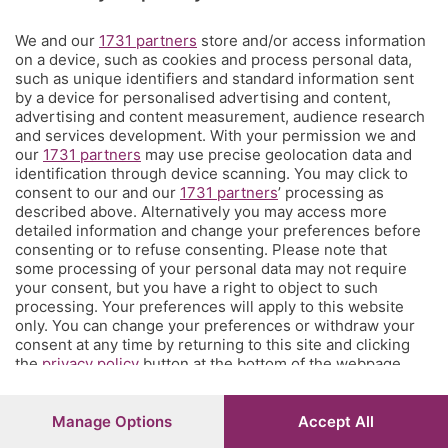
We and our
1731 partners
store and/or access information
on a device, such as cookies and process personal data,
such as unique identifiers and standard information sent
by a device for personalised advertising and content,
advertising and content measurement, audience research
and services development. With your permission we and
our
1731 partners
may use precise geolocation data and
identification through device scanning. You may click to
consent to our and our
1731 partners
’ processing as
described above. Alternatively you may access more
detailed information and change your preferences before
consenting or to refuse consenting. Please note that
some processing of your personal data may not require
your consent, but you have a right to object to such
processing. Your preferences will apply to this website
only. You can change your preferences or withdraw your
consent at any time by returning to this site and clicking
the
privacy policy
button at the bottom of the webpage.
Manage Options
Accept All